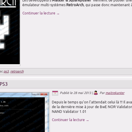
Le
s développeurs
Maister
&
Squarepusher
viennent de
publier
une
émulateur
multi-systèmes
RetroArch
,
qui
passe donc
maintenant à
Continuer la lecture
→
ec
ps3
,
retroarch
 PS3
Publié le
28 mai 2013
|
Par
maitrekanter
Depuis le temps qu’on l’attendait celui là !!! Il a
de la dernière mise à jour de BwE NOR Validator,
NAND Validator 1.01
Continuer la lecture
→