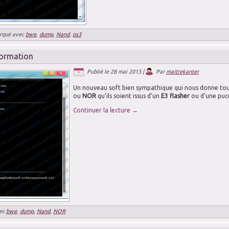
rqué avec
bwe
,
dump
,
Nand
,
ps3
ormation
Publié le
28 mai 2013
|
Par
maitrekanter
Un nouveau soft bien sympathique qui nous donne toute
ou
NOR
qu’ils soient issus d’un
E3 flasher
ou d’une pu
Continuer la lecture
→
ec
bwe
,
dump
,
Nand
,
NOR