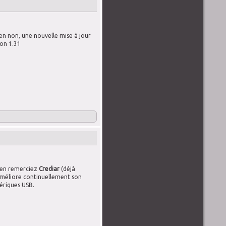
 bien non, une nouvelle mise à jour
ion 1.31
bien remerciez
Crediar
(déjà
i améliore continuellement son
ériques USB.