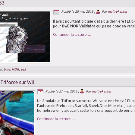
S3
Publié le
28 mai 2013
|
Par
maitrekanter
Il avait pourtant dit que c’était la dernière ! Et
pour
BwE NOR Validator
qui passe donc en vers
Continuer la lecture
→
ec
bwe
,
NOR
,
ps3
Triforce sur Wii
Publié le
27 mai 2013
|
Par
maitrekanter
Un émulateur
Triforce
sur votre Wii, vous en rêviez ? Et 
l’auteur de Preloader, Starfall, Sneek,Dios Mios etc..) qu
homebrew en y ajoutant cette fois ci le support de périph
Continuer la lecture
→