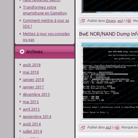
Transformez votre
smartphone en Gameboy
Comment mettre à jour sa
Publié dans
Divers
,
ps3
|
Ma
3DS ?
BwE NOR/NAND Dump Inf
Mettez à jour vos consoles
ou pas
Archives
août 2018
mai 2018
janvier 2018
janvier 2017
décembre 2015
mai 2015
avril 2015
septembre 2014
août 2014
Publié dans
ps3
|
Marqué av
juillet 2014