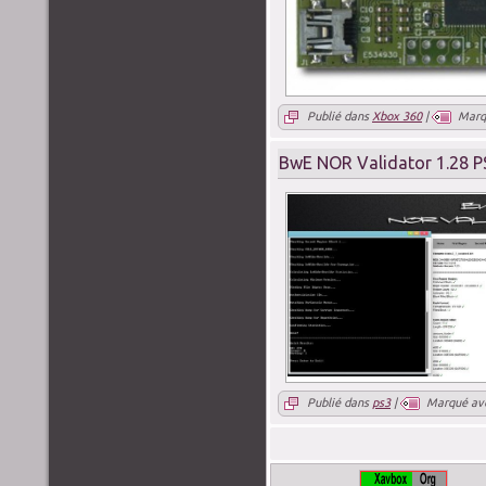
Publié dans
Xbox 360
|
Marq
BwE NOR Validator 1.28 P
Publié dans
ps3
|
Marqué av