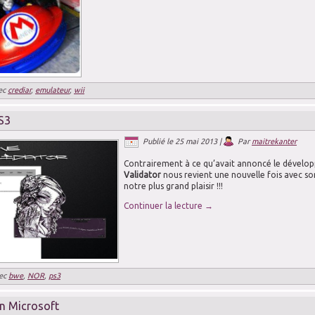
ec
crediar
,
emulateur
,
wii
S3
Publié le
25 mai 2013
|
Par
maitrekanter
Contrairement à ce qu’avait annoncé le dével
Validator
nous revient une nouvelle fois avec so
notre plus grand plaisir !!!
Continuer la lecture
→
ec
bwe
,
NOR
,
ps3
n Microsoft