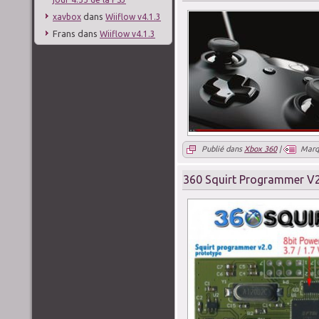
dans
xavbox
Wiiflow v4.1.3
Frans
dans
Wiiflow v4.1.3
Publié dans
Xbox 360
|
Marq
360 Squirt Programmer V