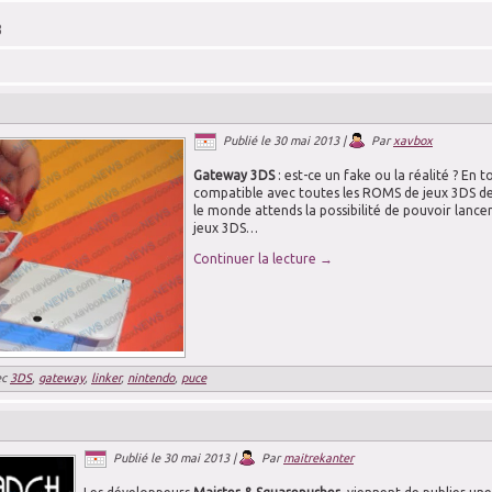
3
Publié le
30 mai 2013
|
Par
xavbox
Gateway 3DS
: est-ce un fake ou la réalité ? En t
compatible avec toutes les ROMS de jeux 3DS dev
le monde attends la possibilité de pouvoir lance
jeux 3DS…
Continuer la lecture
→
ec
3DS
,
gateway
,
linker
,
nintendo
,
puce
Publié le
30 mai 2013
|
Par
maitrekanter