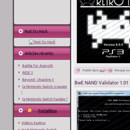
Nuit Du Hack
Articles récents
Battle for Azeroth
Publié dans
ps3
|
Marqué av
RIDE 3
Beyond : chapitre 3
BwE NAND Validator 1.01
la Nintendo Switch craquée
!
la Nintendo Switch hackée ?
PortailBox
Vidéos Xavbox
Hack Nintendo Switch