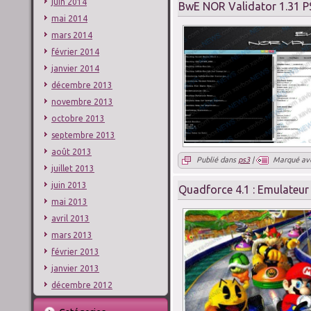
juin 2014
BwE NOR Validator 1.31 P
mai 2014
mars 2014
février 2014
janvier 2014
décembre 2013
novembre 2013
octobre 2013
septembre 2013
août 2013
Publié dans
ps3
|
Marqué av
juillet 2013
juin 2013
Quadforce 4.1 : Emulateur 
mai 2013
avril 2013
mars 2013
février 2013
janvier 2013
décembre 2012