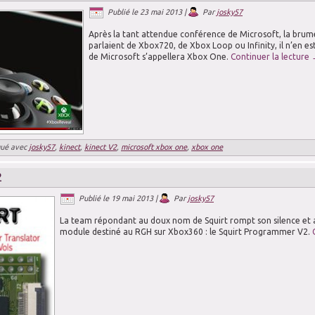
Publié le
23 mai 2013
|
Par
josky57
Après la tant attendue conférence de Microsoft, la brume 
parlaient de Xbox720, de Xbox Loop ou Infinity, il n’en es
de Microsoft s’appellera Xbox One.
Continuer la lecture
ué avec
josky57
,
kinect
,
kinect V2
,
microsoft xbox one
,
xbox one
2
Publié le
19 mai 2013
|
Par
josky57
La team répondant au doux nom de Squirt rompt son silence et 
module destiné au RGH sur Xbox360 : le Squirt Programmer V2.