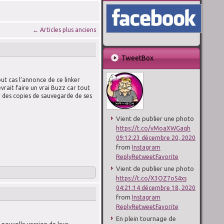
←
Articles plus anciens
TweetBox
out cas l’annonce de ce linker
rait faire un vrai Buzz car tout
r des copies de sauvegarde de ses
Vient de publier une photo
https://t.co/vMoaXWGaqh
09:12:23 décembre 20, 2020
from
Instagram
Reply
Retweet
Favorite
Vient de publier une photo
https://t.co/X3OZ7oS4xs
04:21:14 décembre 18, 2020
from
Instagram
Reply
Retweet
Favorite
En plein tournage de