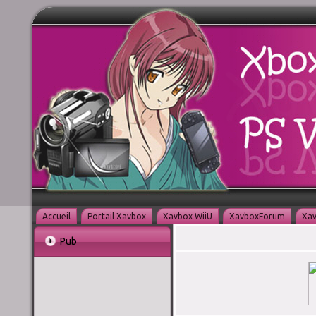
Accueil
Portail Xavbox
Xavbox WiiU
XavboxForum
Xav
Pub