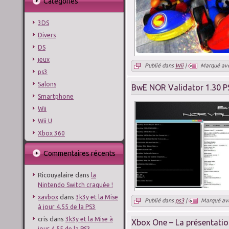
Catégories
3DS
Divers
DS
jeux
Publié dans
Wii
|
Marqué av
ps3
Salons
BwE NOR Validator 1.30 P
Smartphone
Wii
Wii U
Xbox 360
Commentaires récents
Ricouyalaire
dans
la
Nintendo Switch craquée !
dans
xavbox
3k3y et la Mise
Publié dans
ps3
|
Marqué av
à jour 4.55 de la PS3
cris
dans
3k3y et la Mise à
Xbox One – La présentatio
jour 4.55 de la PS3