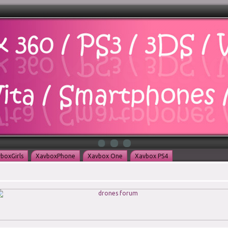
boxGirls
XavboxPhone
Xavbox One
Xavbox PS4