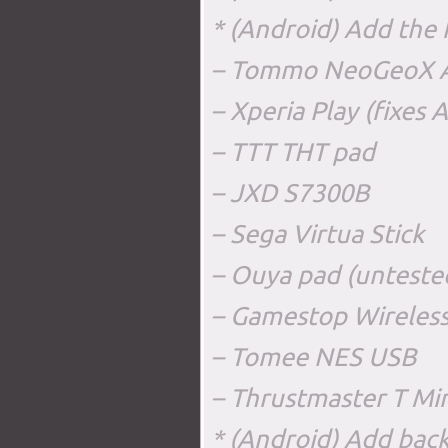
* (Android) Add the 
– Tommo NeoGeoX A
– Xperia Play (fixes 
– TTT THT pad
– JXD S7300B
– Sega Virtua Stick
– Ouya pad (unteste
– Gamestop Wireles
– Tomee NES USB
– Thrustmaster T Min
* (Android) Add back