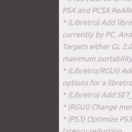
PSX and PCSX ReAR
* (Libretro) Add libr
currently by PC, And
Targets either GL 2.0
maximum portability
* (Libretro/RGUI) Ad
options for a libretr
* (Libretro) Add S
* (RGUI) Change men
* (PS3) Optimize PS3 
latency reduction.