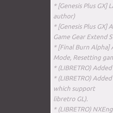
* [Genesis Plus GX] 
author)
* [Genesis Plus GX]
Game Gear Extend S
* [Final Burn Alpha]
Mode, Resetting gam
* (LIBRETRO) Added
* (LIBRETRO) Added
which support
libretro GL).
* (LIBRETRO) NXEngi