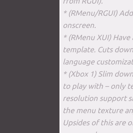
from RGUI).
* (RMenu/RGUI) Add te
onscreen.
* (RMenu XUI) Have 
template. Cuts down
language customizati
* (Xbox 1) Slim dow
to play with – only
resolution support 
the menu texture an
Upsides of this are 