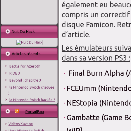
également eu
beauc
compris
un correctif
disque
Famicon
.
Retr
Nuit Du Hack
d’article
.
Les
émulateurs
suiv
Articles récents
dans sa version
PS3
:
Battle for Azeroth
Final Burn Alpha (A
RIDE 3
Beyond : chapitre 3
FCEUmm (Nintendo 
la Nintendo Switch craquée
!
la Nintendo Switch hackée ?
NEStopia (Nintendo
PortailBox
Gambatte (Game Boy
Vidéos Xavbox
WIP]
Hack Nintendo Switch