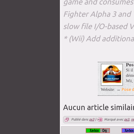
game and consumes 
Fighter Alpha 3 and
slow file I/O-based 
* (Wii) Add additiona
Pos
Si il
démo
Wii,
Pose d
Website: →
Aucun article similai
Publié dans
ps3
|
Marqué avec
ps3
,
re