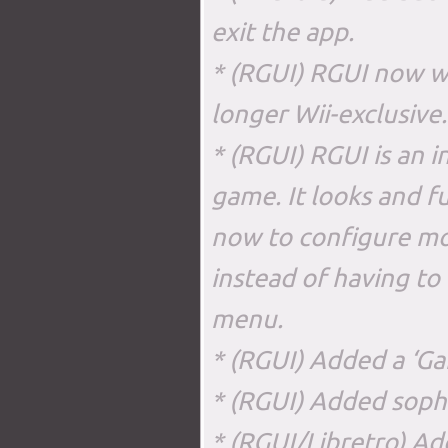
exit the app.
* (RGUI) RGUI now wo
longer Wii-exclusive.
* (RGUI) RGUI is an
game. It looks and fu
now to configure mos
instead of having to 
menu.
* (RGUI) Added a ‘Gam
* (RGUI) Added sophi
* (RGUI/Libretro) A