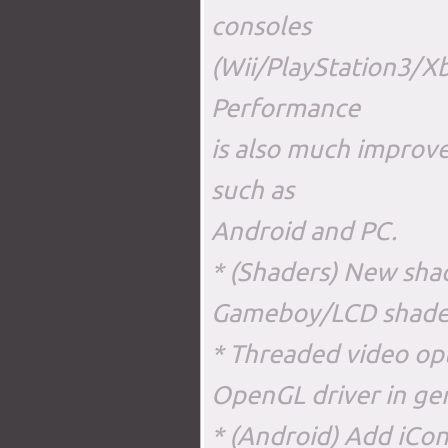
consoles
(Wii/PlayStation3/X
Performance
is also much improve
such as
Android and PC.
* (Shaders) New sha
Gameboy/LCD shader
* Threaded video opt
OpenGL driver in gen
* (Android) Add iCon