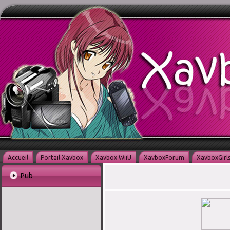
Accueil
Portail Xavbox
Xavbox WiiU
XavboxForum
XavboxGirl
Pub