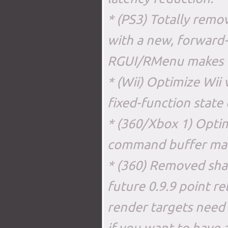
* (PS3) Totally remov
with a new, forward-
RGUI/RMenu makes CG
* (Wii) Optimize Wii 
fixed-function state
* (360/Xbox 1) Optim
command buffer ma
* (360) Removed shad
future 0.9.9 point re
render targets need 
if you want to have 