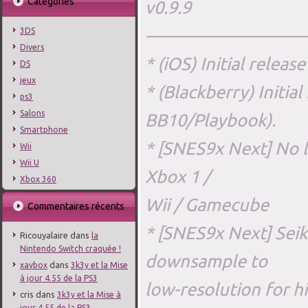
Catégories
v0.9.9
—————————
3DS
Divers
* (iOS) Initial releas
DS
jeux
* (Blackberry) Initia
ps3
Salons
BB10/Playbook).
Smartphone
* [SNES9x Next] No l
Wii
Wii U
Xbox 1 /
Xbox 360
Wii / Gamecube
Commentaires récents
* [SNES9x Next] Sei
Ricouyalaire
dans
la
Nintendo Switch craquée !
downsample to
dans
xavbox
3k3y et la Mise
à jour 4.55 de la PS3
low-resolution for 
cris
dans
3k3y et la Mise à
jour 4.55 de la PS3