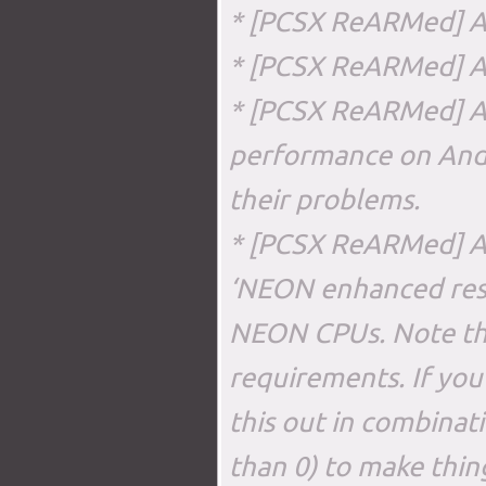
* [PCSX ReARMed] A
* [PCSX ReARMed] A
* [PCSX ReARMed] Ad
performance on Andro
their problems.
* [PCSX ReARMed] A
‘NEON enhanced reso
NEON CPUs. Note that
requirements. If yo
this out in combinati
than 0) to make thi