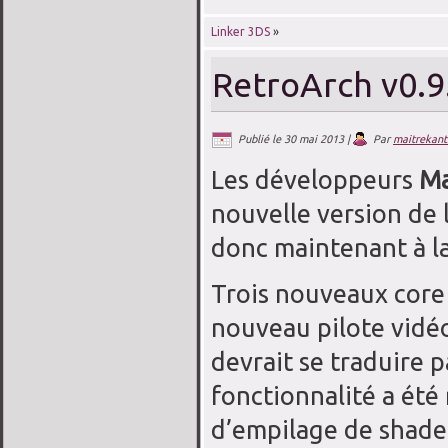
Linker 3DS
»
RetroArch v0.9
Publié le
30 mai 2013
|
Par
maitrekant
Le
s développeurs
Ma
nouvelle
version de
donc
maintenant à l
Trois
nouveaux cor
nouveau
pilote vidé
devrait se traduire p
fonctionnalité
a été 
d’empilage
de shade