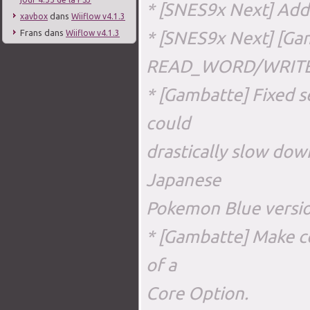
* [SNES9x Next] Add
dans
xavbox
Wiiflow v4.1.3
Frans
dans
* [SNES9x Next] [Ga
Wiiflow v4.1.3
READ_WORD/WRITE_
* [Gambatte] Fixed s
could
drastically slow do
Japanese
Pokemon Blue version
* [Gambatte] Make c
of a
Core Option.