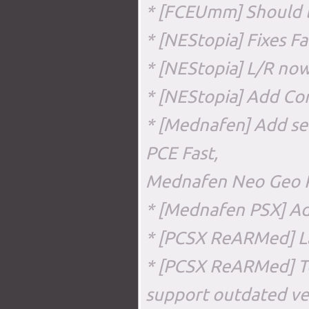
* [FCEUmm] Should 
* [NEStopia] Fixes 
* [NEStopia] L/R now
* [NEStopia] Add Cor
* [Mednafen] Add se
PCE Fast,
Mednafen Neo Geo Po
* [Mednafen PSX] A
* [PCSX ReARMed] La
* [PCSX ReARMed] To
support outdated ver