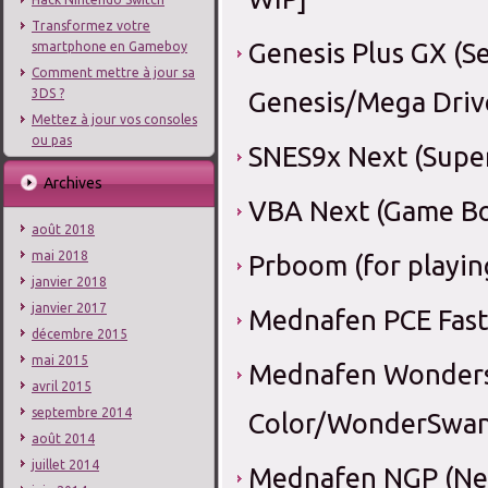
Transformez votre
Genesis Plus GX (S
smartphone en Gameboy
Comment mettre à jour sa
Genesis/Mega Drive 
3DS ?
Mettez à jour vos consoles
ou pas
SNES9x Next (Super
Archives
VBA Next (Game B
août 2018
mai 2018
Prboom (for playi
janvier 2018
janvier 2017
Mednafen PCE Fast
décembre 2015
mai 2015
Mednafen Wonder
avril 2015
septembre 2014
Color/WonderSwan 
août 2014
juillet 2014
Mednafen NGP (Neo