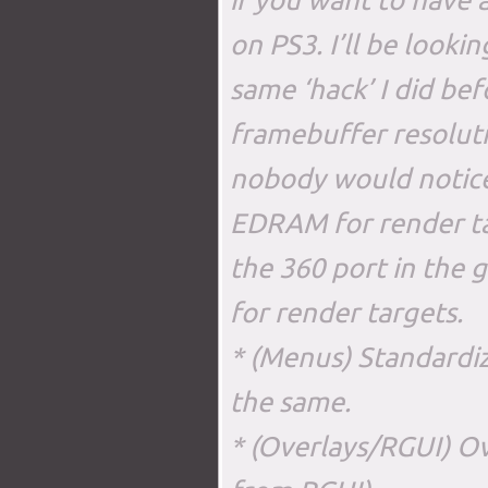
on PS3. I’ll be looki
same ‘hack’ I did be
framebuffer resolut
nobody would notice 
EDRAM for render tar
the 360 port in the 
for render targets.
* (Menus) Standardi
the same.
* (Overlays/RGUI) Ov