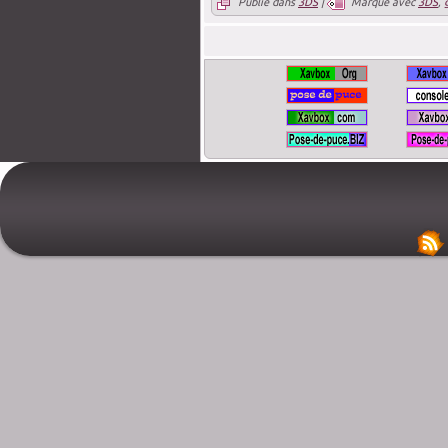
Publié dans
3DS
|
Marqué avec
3DS
,