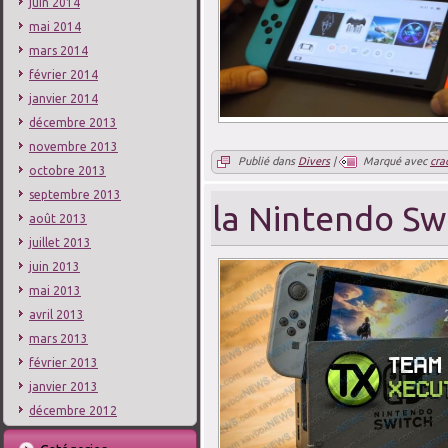
juin 2014
mai 2014
mars 2014
février 2014
janvier 2014
décembre 2013
novembre 2013
Publié dans
Divers
|
Marqué avec
cra
octobre 2013
septembre 2013
la Nintendo Sw
août 2013
juillet 2013
juin 2013
mai 2013
avril 2013
mars 2013
février 2013
janvier 2013
décembre 2012