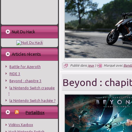
Nuit Du Hack
Articles récents
Publié dans
jeux
|
Marqué avec
Banda
Battle for Azeroth
RIDE 3
Beyond : chapi
Beyond : chapitre 3
la Nintendo Switch craquée
!
la Nintendo Switch hackée ?
PortailBox
Vidéos Xavbox
Hack Nintendo Switch