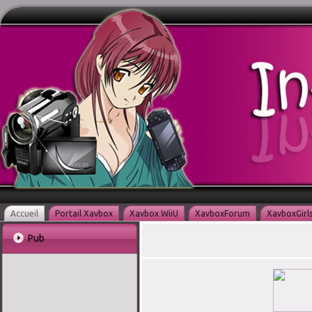
Accueil
Portail Xavbox
Xavbox WiiU
XavboxForum
XavboxGirl
Pub