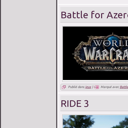
Battle for Aze
Publié dans
jeux
|
Marqué avec
Battl
RIDE 3