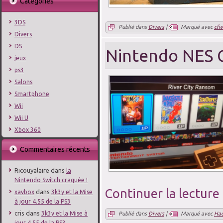
Catégories
3DS
Publié dans
Divers
|
Marqué avec
cfw
Divers
DS
Nintendo NES C
jeux
ps3
Salons
Smartphone
Wii
Wii U
Xbox 360
Commentaires récents
Ricouyalaire
dans
la
Nintendo Switch craquée !
Continuer la lecture
dans
xavbox
3k3y et la Mise
à jour 4.55 de la PS3
cris
dans
3k3y et la Mise à
Publié dans
Divers
|
Marqué avec
Ha
jour 4.55 de la PS3