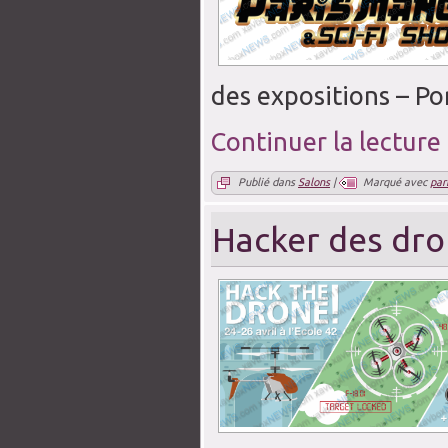
des expositions – Por
Continuer la lecture
Publié dans
Salons
|
Marqué avec
par
Hacker des dro