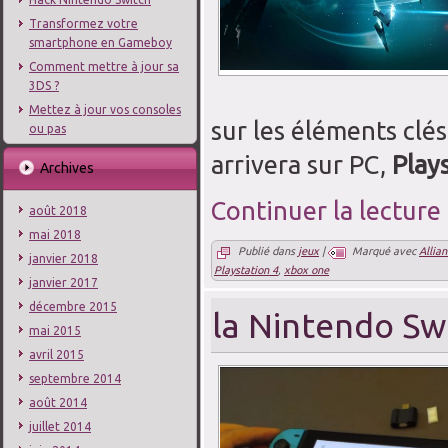
Transformez votre
smartphone en Gameboy
Comment mettre à jour sa
3DS ?
Mettez à jour vos consoles
sur les éléments clé
ou pas
arrivera sur PC,
Play
Archives
Continuer la lecture
août 2018
mai 2018
Publié dans
jeux
|
Marqué avec
Allia
janvier 2018
Playstation 4
,
xbox one
janvier 2017
décembre 2015
la Nintendo Sw
mai 2015
avril 2015
septembre 2014
août 2014
juillet 2014