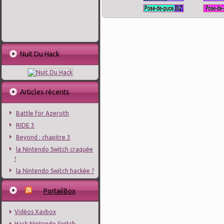
Nuit Du Hack
Articles récents
Battle for Azeroth
RIDE 3
Beyond : chapitre 3
la Nintendo Switch craquée
!
la Nintendo Switch hackée ?
PortailBox
Vidéos Xavbox
Hack Nintendo Switch