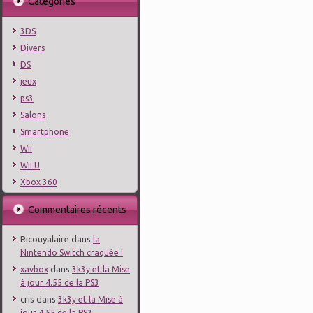
Catégories
3DS
Divers
DS
jeux
ps3
Salons
Smartphone
Wii
Wii U
Xbox 360
Commentaires récents
Ricouyalaire
dans
la
Nintendo Switch craquée !
dans
xavbox
3k3y et la Mise
à jour 4.55 de la PS3
cris
dans
3k3y et la Mise à
jour 4.55 de la PS3