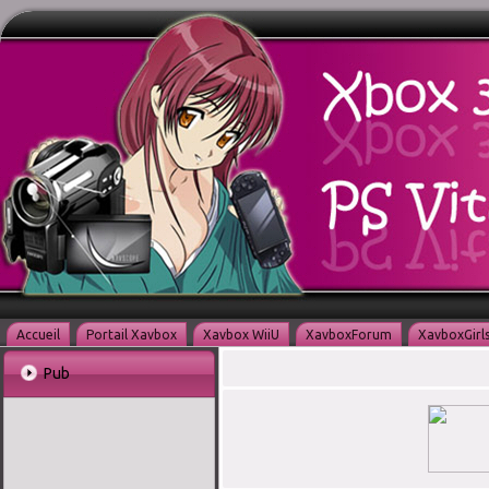
Accueil
Portail Xavbox
Xavbox WiiU
XavboxForum
XavboxGirl
Pub