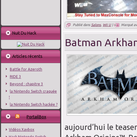
Publié dans
Salons
,
Wii U
|
Marqué a
Nuit Du Hack
Batman Arkham
Articles récents
Battle for Azeroth
RIDE 3
Beyond : chapitre 3
la Nintendo Switch craquée
!
la Nintendo Switch hackée ?
PortailBox
aujourd’hui le teas
Vidéos Xavbox
Hack Nintendo Switch