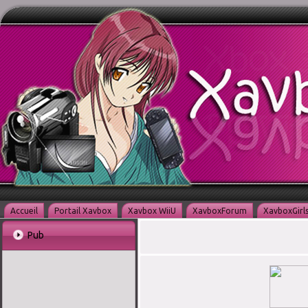
Accueil
Portail Xavbox
Xavbox WiiU
XavboxForum
XavboxGirl
Pub