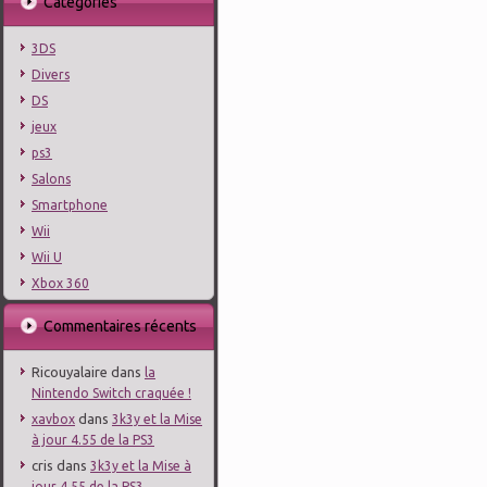
Catégories
3DS
Divers
DS
jeux
ps3
Salons
Smartphone
Wii
Wii U
Xbox 360
Commentaires récents
Ricouyalaire
dans
la
Nintendo Switch craquée !
dans
xavbox
3k3y et la Mise
à jour 4.55 de la PS3
cris
dans
3k3y et la Mise à
jour 4.55 de la PS3