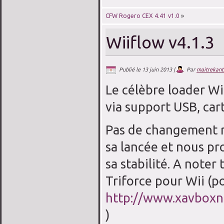
CFW Rogero CEX 4.41 v1.0
»
Wiiflow v4.1.3
Publié le
13 juin 2013
|
Par
maitrekant
Le célèbre loader W
via support USB, cart
Pas de changement r
sa lancée et nous pro
sa stabilité. A note
Triforce pour Wii (po
http://www.xavboxne
)