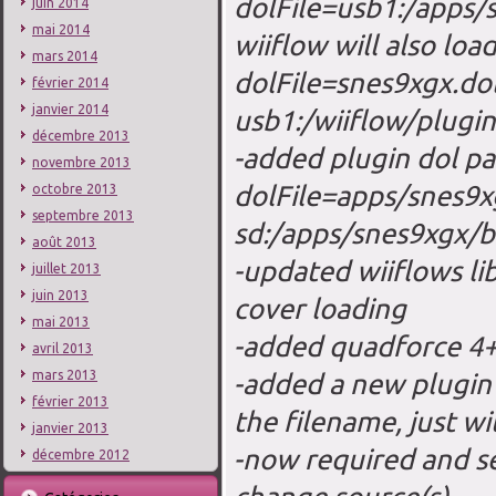
dolFile=usb1:/apps/s
juin 2014
mai 2014
wiiflow will also loa
mars 2014
dolFile=snes9xgx.dol,
février 2014
janvier 2014
usb1:/wiiflow/plugin
décembre 2013
-added plugin dol pa
novembre 2013
dolFile=apps/snes9xg
octobre 2013
septembre 2013
sd:/apps/snes9xgx/bo
août 2013
-updated wiiflows lib
juillet 2013
juin 2013
cover loading
mai 2013
-added quadforce 4+
avril 2013
-added a new plugin 
mars 2013
février 2013
the filename, just wi
janvier 2013
-now required and s
décembre 2012