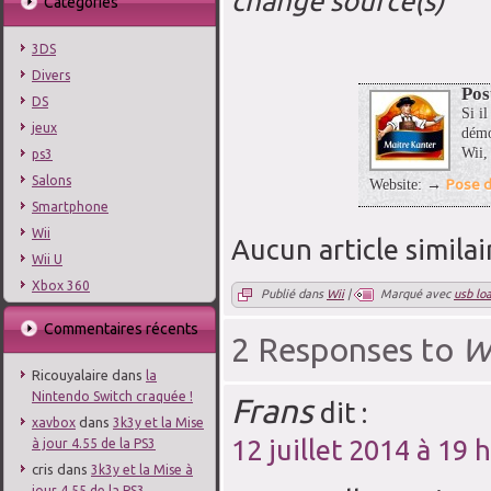
change source(s)
Catégories
3DS
Divers
Pos
DS
Si il
jeux
démo
Wii,
ps3
Salons
Pose d
Website: →
Smartphone
Wii
Aucun article similai
Wii U
Xbox 360
Publié dans
Wii
|
Marqué avec
usb lo
Commentaires récents
2 Responses to
W
Ricouyalaire
dans
la
Nintendo Switch craquée !
Frans
dit :
dans
xavbox
3k3y et la Mise
12 juillet 2014 à 19 
à jour 4.55 de la PS3
cris
dans
3k3y et la Mise à
jour 4.55 de la PS3