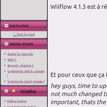
Wiiflow 4.1.3 est à 
Nuit Du Hack
Articles récents
Battle for Azeroth
RIDE 3
Beyond : chapitre 3
la Nintendo Switch craquée
Et pour ceux que ça i
!
la Nintendo Switch hackée ?
hey guys, time to upd
PortailBox
not much changed th
important, thats the 
Vidéos Xavbox
Hack Nintendo Switch