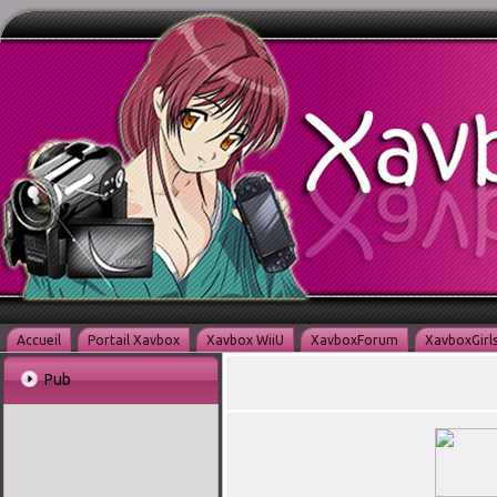
Accueil
Portail Xavbox
Xavbox WiiU
XavboxForum
XavboxGirl
Pub