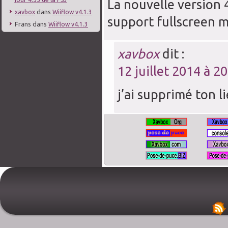
La nouvelle version 
dans
xavbox
Wiiflow v4.1.3
support fullscreen m
Frans
dans
Wiiflow v4.1.3
xavbox
dit :
12 juillet 2014 à 2
j’ai supprimé ton 