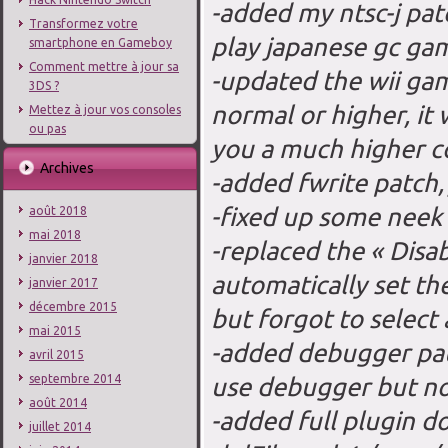
-added my ntsc-j pat
Transformez votre
play japanese gc ga
smartphone en Gameboy
Comment mettre à jour sa
-updated the wii gam
3DS ?
normal or higher, it 
Mettez à jour vos consoles
ou pas
you a much higher c
Archives
-added fwrite patch,
-fixed up some neek
août 2018
mai 2018
-replaced the « Disa
janvier 2018
automatically set th
janvier 2017
décembre 2015
but forgot to select
mai 2015
-added debugger paus
avril 2015
use debugger but no
septembre 2014
août 2014
-added full plugin d
juillet 2014