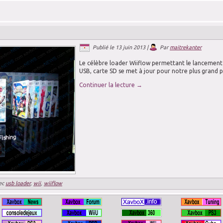
Publié le
13 juin 2013
|
Par
maitrekanter
Le célèbre loader Wiiflow permettant le lancement
USB, carte SD se met à jour pour notre plus grand pl
Continuer la lecture
→
ec
usb loader
,
wii
,
wiiflow