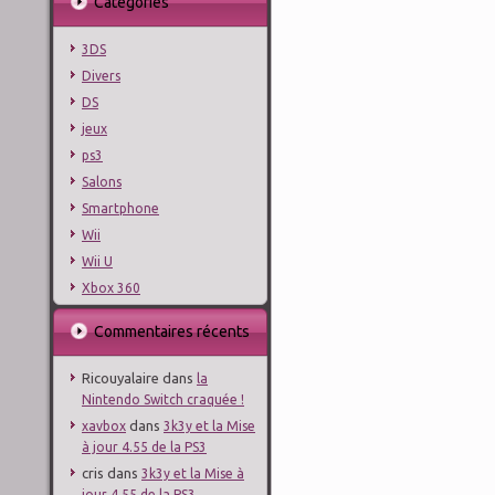
Catégories
3DS
Divers
DS
jeux
ps3
Salons
Smartphone
Wii
Wii U
Xbox 360
Commentaires récents
Ricouyalaire
dans
la
Nintendo Switch craquée !
dans
xavbox
3k3y et la Mise
à jour 4.55 de la PS3
cris
dans
3k3y et la Mise à
jour 4.55 de la PS3