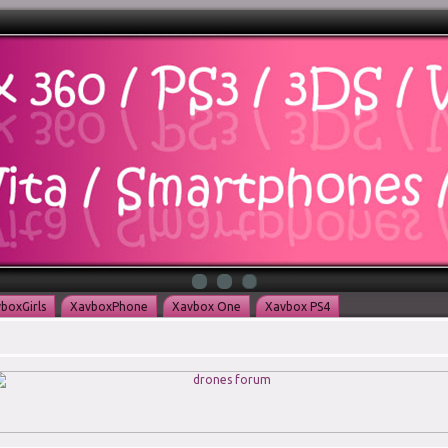
boxGirls
XavboxPhone
Xavbox One
Xavbox PS4