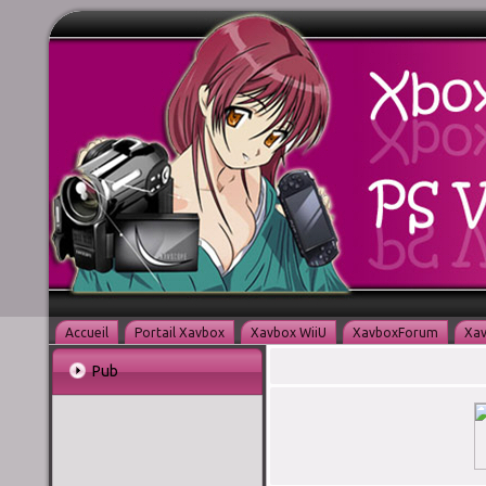
Accueil
Portail Xavbox
Xavbox WiiU
XavboxForum
Xav
Pub