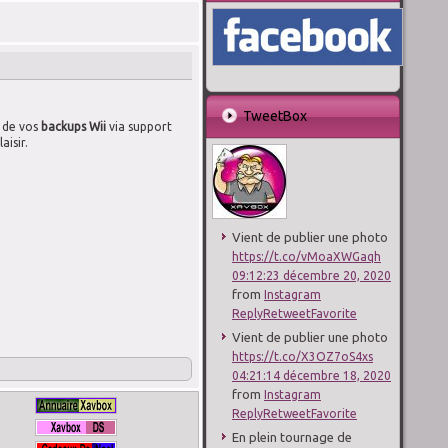
TweetBox
 de vos
backups Wii
via support
aisir.
Vient de publier une photo
https://t.co/vMoaXWGaqh
09:12:23 décembre 20, 2020
from
Instagram
Reply
Retweet
Favorite
Vient de publier une photo
https://t.co/X3OZ7oS4xs
04:21:14 décembre 18, 2020
from
Instagram
Reply
Retweet
Favorite
En plein tournage de