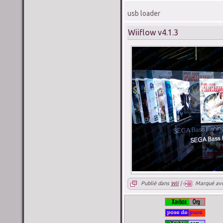
usb loader
Wiiflow v4.1.3
Publié dans
Wii
|
Marqué av