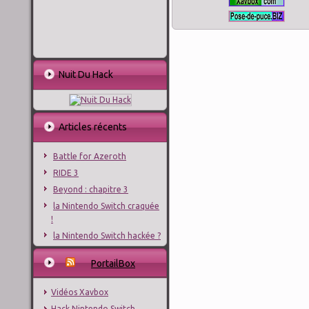
Nuit Du Hack
Articles récents
Battle for Azeroth
RIDE 3
Beyond : chapitre 3
la Nintendo Switch craquée
!
la Nintendo Switch hackée ?
PortailBox
Vidéos Xavbox
Hack Nintendo Switch