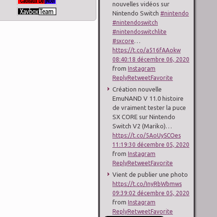
nouvelles vidéos sur
Nintendo Switch
#nintendo
#nintendoswitch
#nintendoswitchlite
…
#sxcore
https://t.co/a516fAAokw
08:40:18 décembre 06, 2020
from
Instagram
Reply
Retweet
Favorite
Création nouvelle
EmuNAND V 11.0 histoire
de vraiment tester la puce
SX CORE sur Nintendo
Switch V2 (Mariko)…
https://t.co/5AoUySCOes
11:19:30 décembre 05, 2020
from
Instagram
Reply
Retweet
Favorite
Vient de publier une photo
https://t.co/InyRbWbmws
09:39:02 décembre 05, 2020
from
Instagram
Reply
Retweet
Favorite