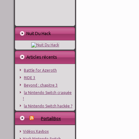
Nuit Du Hack
Articles récents
Battle for Azeroth
RIDE 3
Beyond : chapitre 3
la Nintendo Switch craquée
!
la Nintendo Switch hackée ?
PortailBox
Vidéos Xavbox
Hack Nintendo Switch