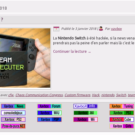
2018
 ?
Publié le
3 janvier 2018
|
Par
xavbox
La
Nintendo Switch
à été hackée, si la news vena
prendrais pas la peine d’en parler mais là c’est l
Continuer la lecture
→
 avec
cfw
,
Chaos Communication Congress
,
Custom firmware
,
Hack
,
nintendo
,
Switch
,
team