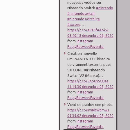
nouvelles vidéos sur
Nintendo Switch
#nintendo
#nintendoswitch
#nintendoswitchlite
…
#sxcore
https://t.co/a516fAAokw
08:40:18 décembre 06, 2020
from
Instagram
Reply
Retweet
Favorite
Création nouvelle
EmuNAND V 11.0 histoire
de vraiment tester la puce
SX CORE sur Nintendo
Switch V2 (Mariko)…
https://t.co/5AoUySCOes
11:19:30 décembre 05, 2020
from
Instagram
Reply
Retweet
Favorite
Vient de publier une photo
https://t.co/InyRbWbmws
09:39:02 décembre 05, 2020
from
Instagram
Reply
Retweet
Favorite