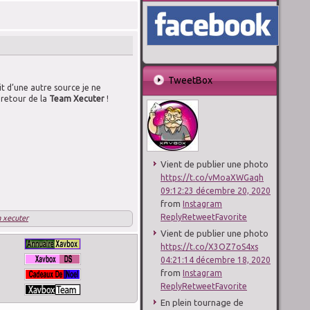
TweetBox
it d’une autre source je ne
e retour de la
Team Xecuter
!
Vient de publier une photo
https://t.co/vMoaXWGaqh
09:12:23 décembre 20, 2020
from
Instagram
Reply
Retweet
Favorite
 xecuter
Vient de publier une photo
https://t.co/X3OZ7oS4xs
04:21:14 décembre 18, 2020
from
Instagram
Reply
Retweet
Favorite
En plein tournage de