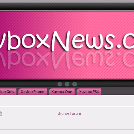
boxGirls
XavboxPhone
Xavbox One
Xavbox PS4