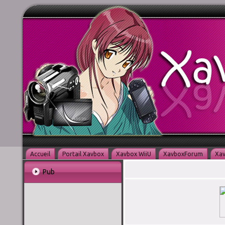
Accueil
Portail Xavbox
Xavbox WiiU
XavboxForum
Xav
Pub