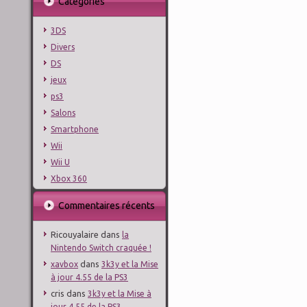
Catégories
3DS
Divers
DS
jeux
ps3
Salons
Smartphone
Wii
Wii U
Xbox 360
Commentaires récents
Ricouyalaire
dans
la
Nintendo Switch craquée !
dans
xavbox
3k3y et la Mise
à jour 4.55 de la PS3
cris
dans
3k3y et la Mise à
jour 4.55 de la PS3