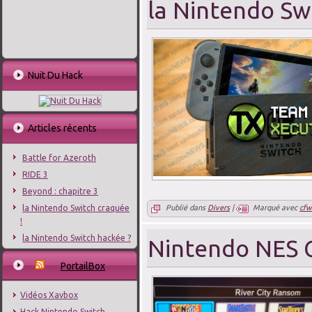
la Nintendo Sw
Nuit Du Hack
Articles récents
Battle for Azeroth
RIDE 3
Beyond : chapitre 3
la Nintendo Switch craquée
Publié dans
Divers
|
Marqué avec
cfw
!
la Nintendo Switch hackée ?
Nintendo NES C
PortailBox
Vidéos Xavbox
Hack Nintendo Switch