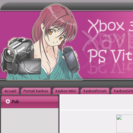
Accueil
Portail Xavbox
Xavbox WiiU
XavboxForum
XavboxGirl
Pub