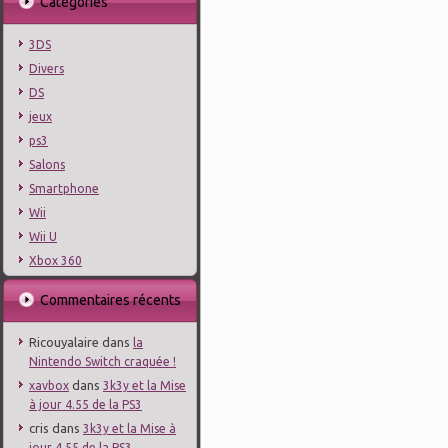
Catégories
3DS
Divers
DS
jeux
ps3
Salons
Smartphone
Wii
Wii U
Xbox 360
Commentaires récents
Ricouyalaire
dans
la
Nintendo Switch craquée !
dans
xavbox
3k3y et la Mise
à jour 4.55 de la PS3
cris
dans
3k3y et la Mise à
jour 4.55 de la PS3