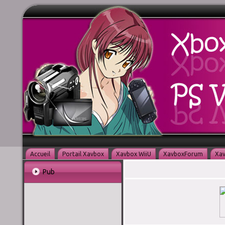
Accueil
Portail Xavbox
Xavbox WiiU
XavboxForum
Xav
Pub