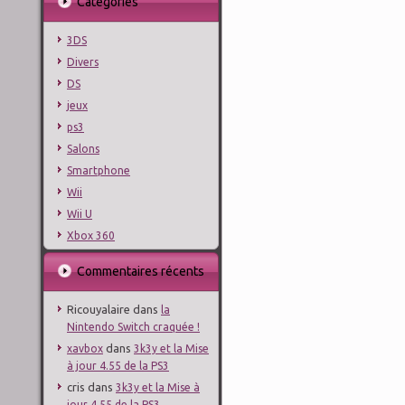
Catégories
3DS
Divers
DS
jeux
ps3
Salons
Smartphone
Wii
Wii U
Xbox 360
Commentaires récents
Ricouyalaire
dans
la
Nintendo Switch craquée !
dans
xavbox
3k3y et la Mise
à jour 4.55 de la PS3
cris
dans
3k3y et la Mise à
jour 4.55 de la PS3