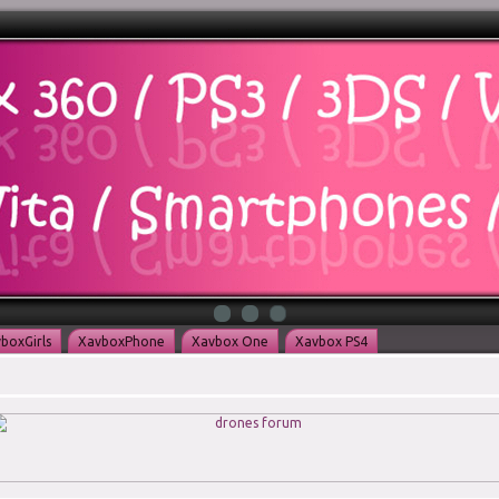
boxGirls
XavboxPhone
Xavbox One
Xavbox PS4