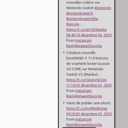
nouvelles vidéos sur
Nintendo Switch
#nintendo
#nintendoswitch
#nintendoswitchlite
…
#sxcore
https://t.co/a516fAAokw
08:40:18 décembre 06, 2020
from
Instagram
Reply
Retweet
Favorite
Création nouvelle
EmuNAND V 11.0 histoire
de vraiment tester la puce
SX CORE sur Nintendo
Switch V2 (Mariko)…
https://t.co/5AoUySCOes
11:19:30 décembre 05, 2020
from
Instagram
Reply
Retweet
Favorite
Vient de publier une photo
https://t.co/InyRbWbmws
09:39:02 décembre 05, 2020
from
Instagram
Reply
Retweet
Favorite