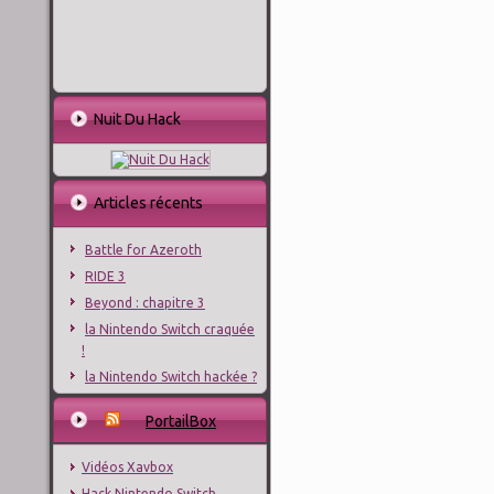
Nuit Du Hack
Articles récents
Battle for Azeroth
RIDE 3
Beyond : chapitre 3
la Nintendo Switch craquée
!
la Nintendo Switch hackée ?
PortailBox
Vidéos Xavbox
Hack Nintendo Switch