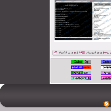
Publié dans
ps3
|
Marqué avec
bwe
,