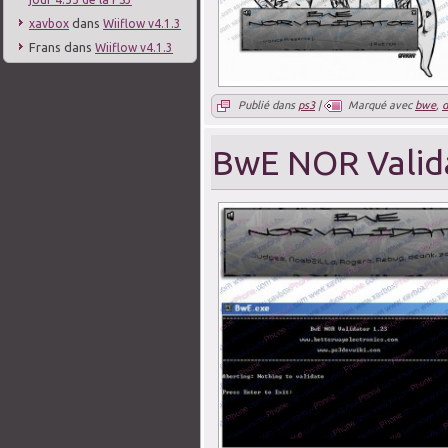
dans
xavbox
Wiiflow v4.1.3
Frans
dans
Wiiflow v4.1.3
Publié dans
ps3
|
Marqué avec
bwe
,
BwE NOR Valid