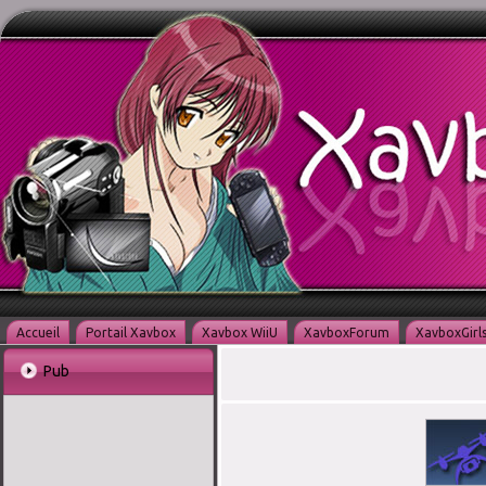
Accueil
Portail Xavbox
Xavbox WiiU
XavboxForum
XavboxGirl
Pub