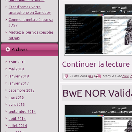
Transformez votre
smartphone en Gameboy
Comment mettre à jour sa
3DS ?
Mettez à jour vos consoles
ou pas
Archives
Continuer la lecture
août 2018
mai 2018
Publié dans
ps3
|
Marqué avec
bwe
,
janvier 2018
janvier 2017
BwE NOR Valida
décembre 2015
mai 2015
avril 2015
septembre 2014
août 2014
juillet 2014