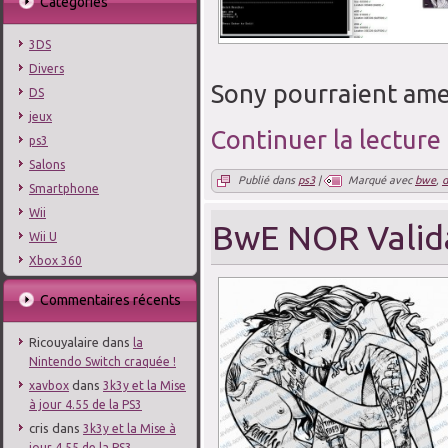
Catégories
3DS
Divers
Sony pourraient amen
DS
jeux
Continuer la lecture
ps3
Salons
Publié dans
ps3
|
Marqué avec
bwe
,
Smartphone
Wii
BwE NOR Valida
Wii U
Xbox 360
Commentaires récents
Ricouyalaire
dans
la
Nintendo Switch craquée !
dans
xavbox
3k3y et la Mise
à jour 4.55 de la PS3
cris
dans
3k3y et la Mise à
jour 4.55 de la PS3