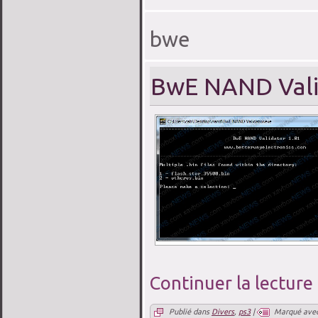
bwe
BwE NAND Vali
Continuer la lecture
Publié dans
Divers
,
ps3
|
Marqué ave