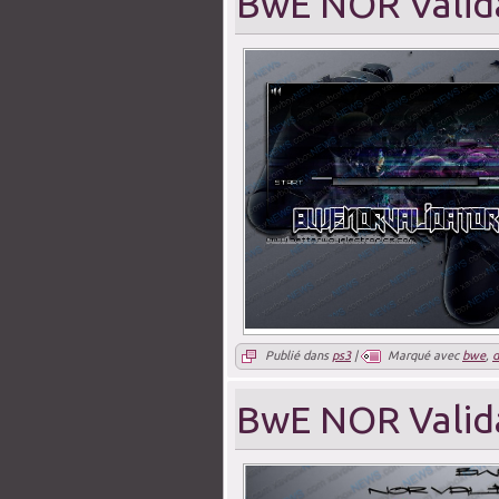
BwE NOR Valid
Publié dans
ps3
|
Marqué avec
bwe
,
BwE NOR Valid