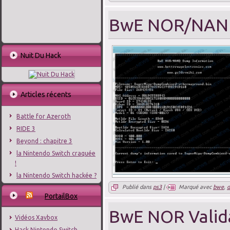
BwE NOR/NAND
Nuit Du Hack
Articles récents
Battle for Azeroth
RIDE 3
Beyond : chapitre 3
la Nintendo Switch craquée
!
la Nintendo Switch hackée ?
Publié dans
ps3
|
Marqué avec
bwe
,
PortailBox
BwE NOR Valida
Vidéos Xavbox
Hack Nintendo Switch