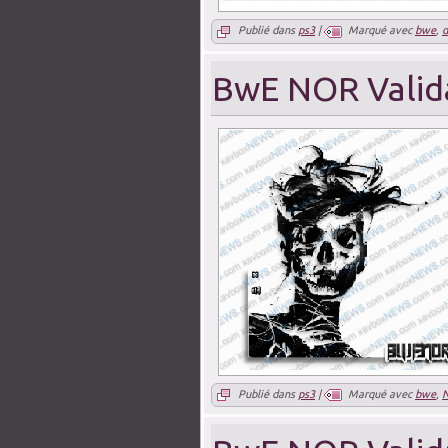
Publié dans
ps3
|
Marqué avec
bwe
,
BwE NOR Valid
Publié dans
ps3
|
Marqué avec
bwe
,