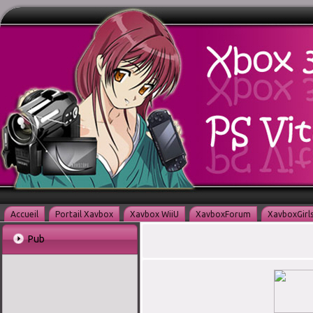
Accueil
Portail Xavbox
Xavbox WiiU
XavboxForum
XavboxGirl
Pub