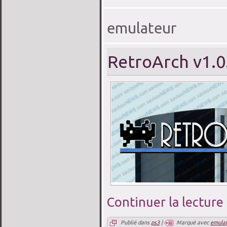
emulateur
RetroArch v1.0
Continuer la lecture
Publié dans
ps3
|
Marqué avec
emulat