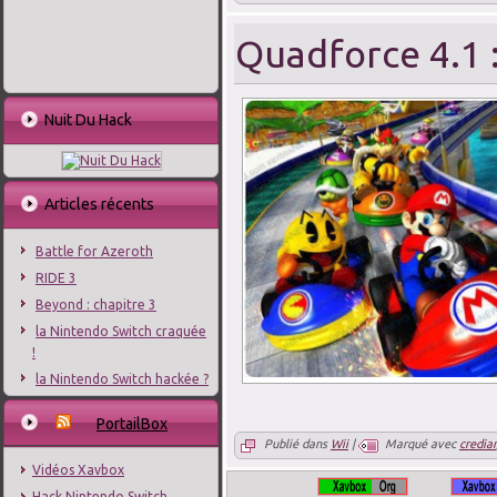
Quadforce 4.1 :
Nuit Du Hack
Articles récents
Battle for Azeroth
RIDE 3
Beyond : chapitre 3
la Nintendo Switch craquée
!
la Nintendo Switch hackée ?
PortailBox
Publié dans
Wii
|
Marqué avec
crediar
Vidéos Xavbox
Hack Nintendo Switch