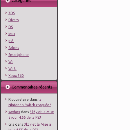
Catégories
3DS
Divers
DS
jeux
ps3
Salons
Smartphone
Wii
Wii U
Xbox 360
Commentaires récents
Ricouyalaire
dans
la
Nintendo Switch craquée !
dans
xavbox
3k3y et la Mise
à jour 4.55 de la PS3
cris
dans
3k3y et la Mise à
jour 4.55 de la PS3