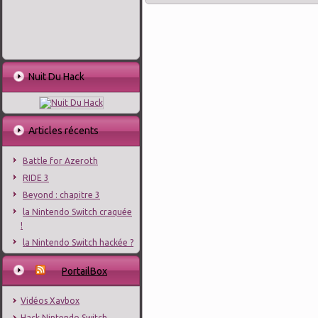
Nuit Du Hack
Articles récents
Battle for Azeroth
RIDE 3
Beyond : chapitre 3
la Nintendo Switch craquée
!
la Nintendo Switch hackée ?
PortailBox
Vidéos Xavbox
Hack Nintendo Switch