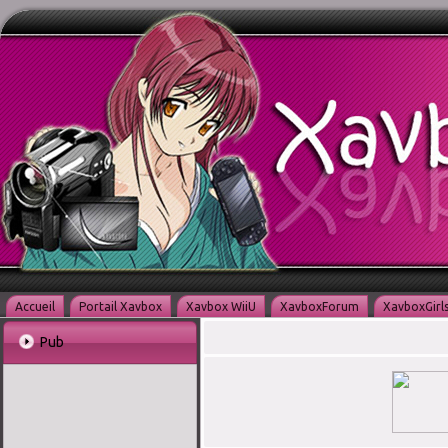
Accueil
Portail Xavbox
Xavbox WiiU
XavboxForum
XavboxGirl
Pub