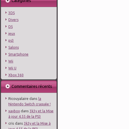
Catégories
3DS
Divers
DS
jeux
ps3
Salons
Smartphone
Wii
Wii U
Xbox 360
Commentaires récents
Ricouyalaire
dans
la
Nintendo Switch craquée !
dans
xavbox
3k3y et la Mise
à jour 4.55 de la PS3
cris
dans
3k3y et la Mise à
jour 4.55 de la PS3