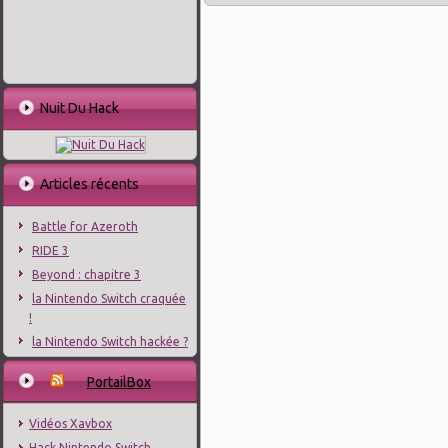
Nuit Du Hack
Articles récents
Battle for Azeroth
RIDE 3
Beyond : chapitre 3
la Nintendo Switch craquée
!
la Nintendo Switch hackée ?
PortailBox
Vidéos Xavbox
Hack Nintendo Switch