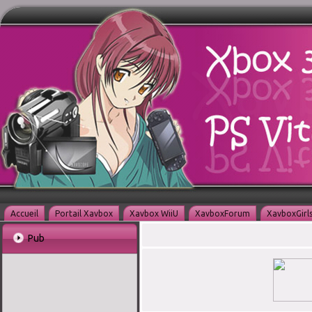
Accueil
Portail Xavbox
Xavbox WiiU
XavboxForum
XavboxGirl
Pub