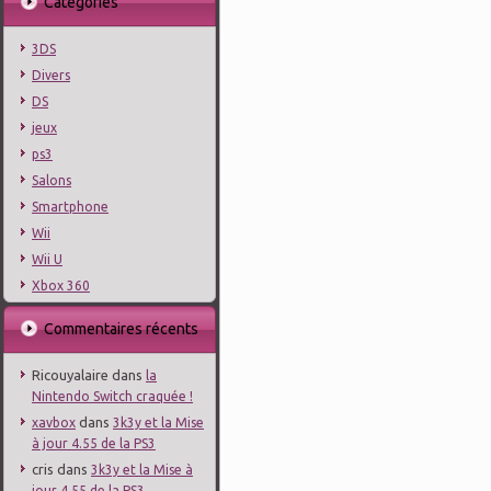
Catégories
3DS
Divers
DS
jeux
ps3
Salons
Smartphone
Wii
Wii U
Xbox 360
Commentaires récents
Ricouyalaire
dans
la
Nintendo Switch craquée !
dans
xavbox
3k3y et la Mise
à jour 4.55 de la PS3
cris
dans
3k3y et la Mise à
jour 4.55 de la PS3