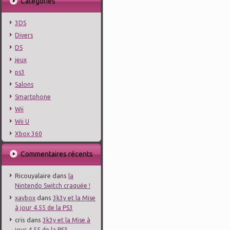
Catégories
3DS
Divers
DS
jeux
ps3
Salons
Smartphone
Wii
Wii U
Xbox 360
Commentaires récents
Ricouyalaire
dans
la
Nintendo Switch craquée !
dans
xavbox
3k3y et la Mise
à jour 4.55 de la PS3
cris
dans
3k3y et la Mise à
jour 4.55 de la PS3