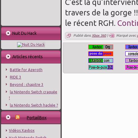
C’est là qu’intervie
travers de la gorge 
le récent RGH.
Conti
Nuit Du Hack
Publié dans
Xbox 360
|
Marqué avec
Articles récents
Battle for Azeroth
RIDE 3
Beyond : chapitre 3
la Nintendo Switch craquée
!
la Nintendo Switch hackée ?
PortailBox
Vidéos Xavbox
Hack Nintendo Switch