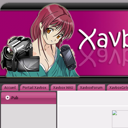
Accueil
Portail Xavbox
Xavbox WiiU
XavboxForum
XavboxGirl
Pub