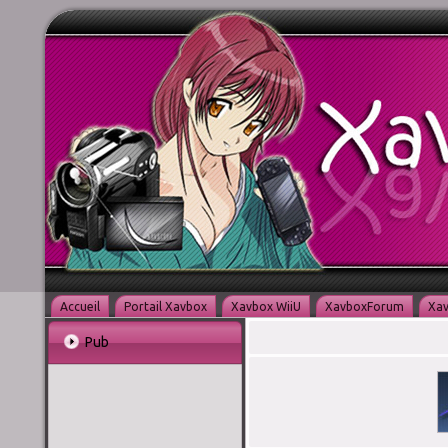
Accueil
Portail Xavbox
Xavbox WiiU
XavboxForum
Xav
Pub