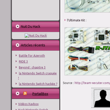
l’Ultimate Kit :
Nuit Du Hack
Articles récents
Battle for Azeroth
RIDE 3
Beyond : chapitre 3
la Nintendo Switch craquée
!
Source :
http://team-xecuter.com/
la Nintendo Switch hackée ?
PortailBox
Vidéos Xavbox
Hack Nintendo Switch