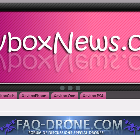
boxGirls
XavboxPhone
Xavbox One
Xavbox PS4