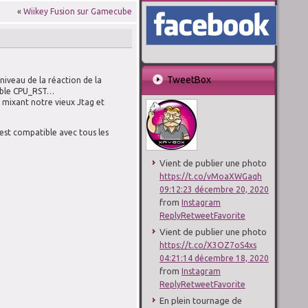
«
Wiikey Fusion sur Gamecube
TweetBox
niveau de la réaction de la
 câble CPU_RST…
d mixant notre vieux Jtag et
 est compatible avec tous les
Vient de publier une photo
https://t.co/vMoaXWGaqh
09:12:23 décembre 20, 2020
from
Instagram
Reply
Retweet
Favorite
Vient de publier une photo
https://t.co/X3OZ7oS4xs
04:21:14 décembre 18, 2020
from
Instagram
Reply
Retweet
Favorite
En plein tournage de