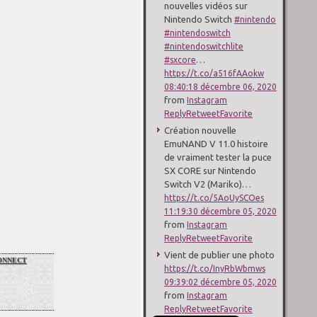
nouvelles vidéos sur
Nintendo Switch
#nintendo
#nintendoswitch
#nintendoswitchlite
…
#sxcore
https://t.co/a516fAAokw
08:40:18 décembre 06, 2020
from
Instagram
Reply
Retweet
Favorite
Création nouvelle
EmuNAND V 11.0 histoire
de vraiment tester la puce
SX CORE sur Nintendo
Switch V2 (Mariko)…
https://t.co/5AoUySCOes
11:19:30 décembre 05, 2020
from
Instagram
Reply
Retweet
Favorite
Vient de publier une photo
nnect
https://t.co/InyRbWbmws
09:39:02 décembre 05, 2020
from
Instagram
Reply
Retweet
Favorite