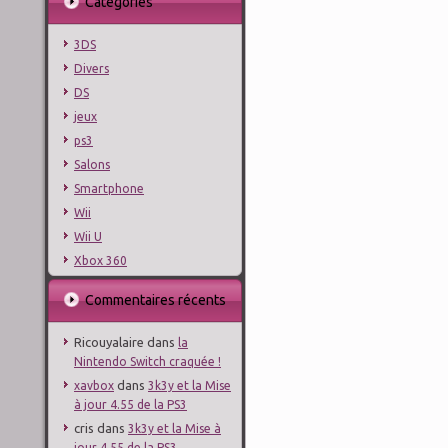
Catégories
3DS
Divers
DS
jeux
ps3
Salons
Smartphone
Wii
Wii U
Xbox 360
Commentaires récents
Ricouyalaire
dans
la
Nintendo Switch craquée !
dans
xavbox
3k3y et la Mise
à jour 4.55 de la PS3
cris
dans
3k3y et la Mise à
jour 4.55 de la PS3