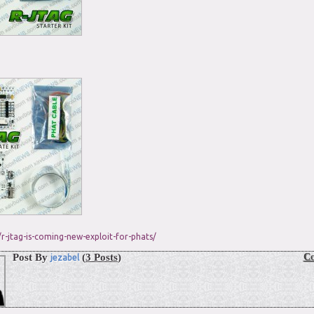
r-jtag-is-coming-new-exploit-for-phats/
Post By
(
3 Posts
)
Co
jezabel