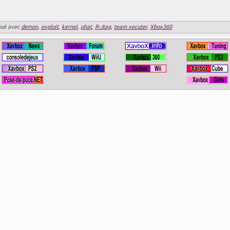
ué avec
demon
,
exploit
,
kernel
,
phat
,
R-Jtag
,
team xecuter
,
Xbox360