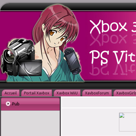
Accueil
Portail Xavbox
Xavbox WiiU
XavboxForum
XavboxGirl
Pub