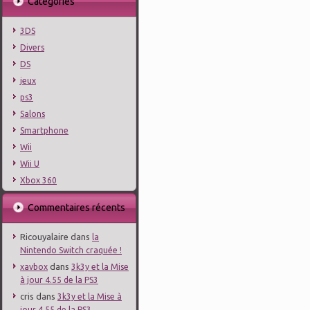
Catégories
3DS
Divers
DS
jeux
ps3
Salons
Smartphone
Wii
Wii U
Xbox 360
Commentaires récents
Ricouyalaire
dans
la
Nintendo Switch craquée !
dans
xavbox
3k3y et la Mise
à jour 4.55 de la PS3
cris
dans
3k3y et la Mise à
jour 4.55 de la PS3