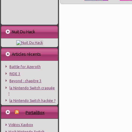
Nuit Du Hack
Articles récents
Battle for Azeroth
RIDE 3
Beyond : chapitre 3
la Nintendo Switch craquée
!
la Nintendo Switch hackée ?
PortailBox
Vidéos Xavbox
Hack Nintendo Switch