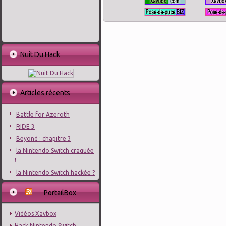
Nuit Du Hack
Articles récents
Battle for Azeroth
RIDE 3
Beyond : chapitre 3
la Nintendo Switch craquée
!
la Nintendo Switch hackée ?
PortailBox
Vidéos Xavbox
Hack Nintendo Switch