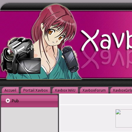
Accueil
Portail Xavbox
Xavbox WiiU
XavboxForum
XavboxGirl
Pub