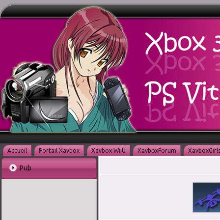
Accueil
Portail Xavbox
Xavbox WiiU
XavboxForum
XavboxGirl
Pub