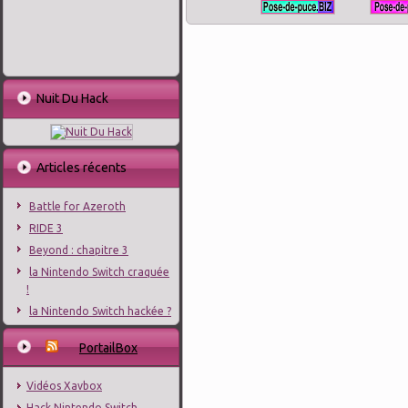
Nuit Du Hack
Articles récents
Battle for Azeroth
RIDE 3
Beyond : chapitre 3
la Nintendo Switch craquée
!
la Nintendo Switch hackée ?
PortailBox
Vidéos Xavbox
Hack Nintendo Switch