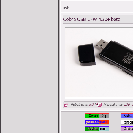
usb
Cobra USB CFW 4.30+ beta
Publié dans
ps3
|
Marqué avec
4.30
,
c