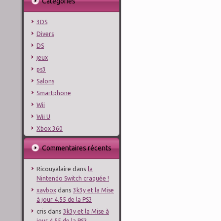
Catégories
3DS
Divers
DS
jeux
ps3
Salons
Smartphone
Wii
Wii U
Xbox 360
Commentaires récents
Ricouyalaire
dans
la
Nintendo Switch craquée !
dans
xavbox
3k3y et la Mise
à jour 4.55 de la PS3
cris
dans
3k3y et la Mise à
jour 4.55 de la PS3