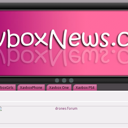
boxGirls
XavboxPhone
Xavbox One
Xavbox PS4