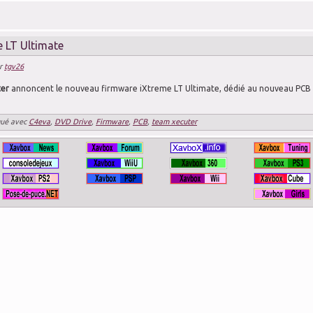
 LT Ultimate
r
tgv26
ter
annoncent le nouveau firmware iXtreme LT Ultimate, dédié au nouveau PCB 
ué avec
C4eva
,
DVD Drive
,
Firmware
,
PCB
,
team xecuter