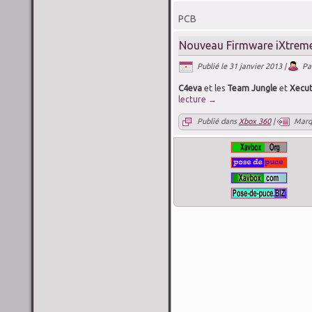
PCB
Nouveau Firmware iXtreme
Publié le
31 janvier 2013
|
Pa
C4eva
et les
Team Jungle
et
Xecu
lecture
→
Publié dans
Xbox 360
|
Marq