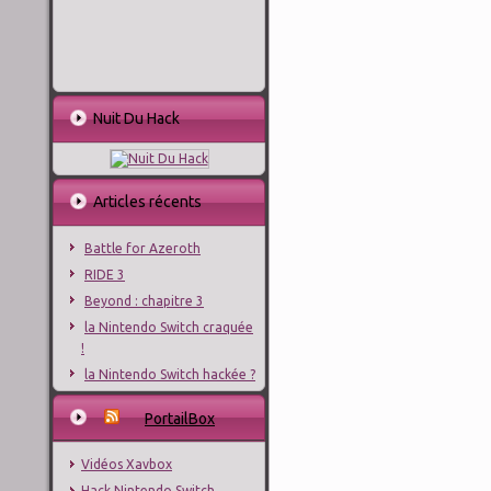
Nuit Du Hack
Articles récents
Battle for Azeroth
RIDE 3
Beyond : chapitre 3
la Nintendo Switch craquée
!
la Nintendo Switch hackée ?
PortailBox
Vidéos Xavbox
Hack Nintendo Switch