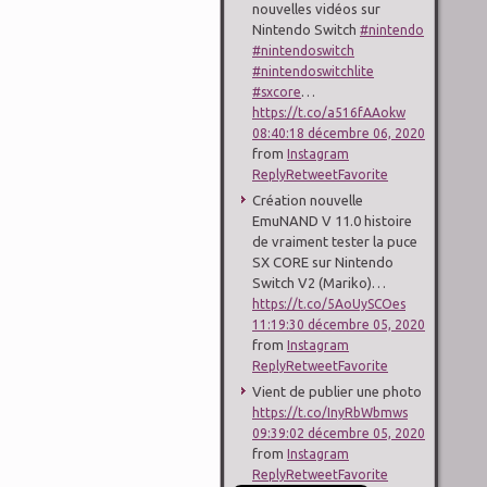
nouvelles vidéos sur
Nintendo Switch
#nintendo
#nintendoswitch
#nintendoswitchlite
…
#sxcore
https://t.co/a516fAAokw
08:40:18 décembre 06, 2020
from
Instagram
Reply
Retweet
Favorite
Création nouvelle
EmuNAND V 11.0 histoire
de vraiment tester la puce
SX CORE sur Nintendo
Switch V2 (Mariko)…
https://t.co/5AoUySCOes
11:19:30 décembre 05, 2020
from
Instagram
Reply
Retweet
Favorite
Vient de publier une photo
https://t.co/InyRbWbmws
09:39:02 décembre 05, 2020
from
Instagram
Reply
Retweet
Favorite