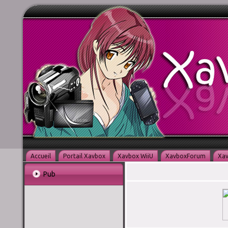
Accueil
Portail Xavbox
Xavbox WiiU
XavboxForum
Xav
Pub