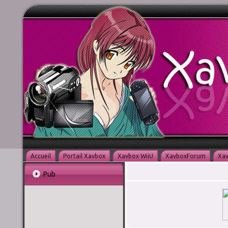
Accueil
Portail Xavbox
Xavbox WiiU
XavboxForum
Xav
Pub