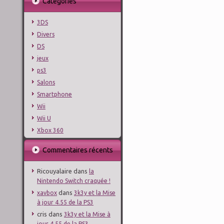
Catégories
3DS
Divers
DS
jeux
ps3
Salons
Smartphone
Wii
Wii U
Xbox 360
Commentaires récents
Ricouyalaire
dans
la
Nintendo Switch craquée !
dans
xavbox
3k3y et la Mise
à jour 4.55 de la PS3
cris
dans
3k3y et la Mise à
jour 4.55 de la PS3