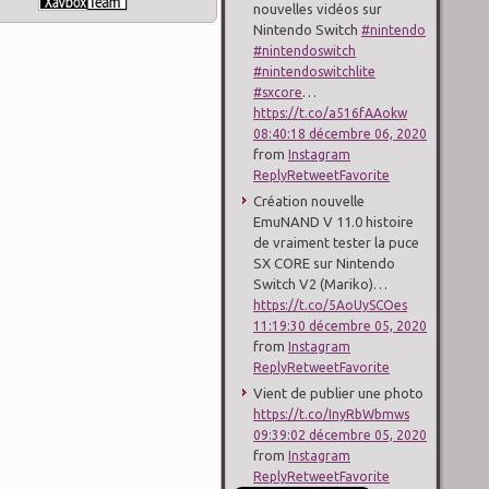
nouvelles vidéos sur
Nintendo Switch
#nintendo
#nintendoswitch
#nintendoswitchlite
…
#sxcore
https://t.co/a516fAAokw
08:40:18 décembre 06, 2020
from
Instagram
Reply
Retweet
Favorite
Création nouvelle
EmuNAND V 11.0 histoire
de vraiment tester la puce
SX CORE sur Nintendo
Switch V2 (Mariko)…
https://t.co/5AoUySCOes
11:19:30 décembre 05, 2020
from
Instagram
Reply
Retweet
Favorite
Vient de publier une photo
https://t.co/InyRbWbmws
09:39:02 décembre 05, 2020
from
Instagram
Reply
Retweet
Favorite