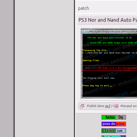
patch
PS3 Nor and Nand Auto Pa
Publié dans
ps3
|
Marqué av