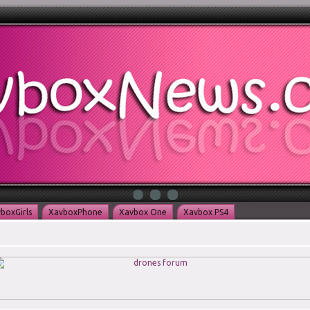
boxGirls
XavboxPhone
Xavbox One
Xavbox PS4