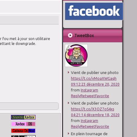
TweetBox
 fou met à jour son utilitaire
ettant le downgrade.
Vient de publier une photo
https://t.co/vMoaXWGaqh
09:12:23 décembre 20, 2020
from
Instagram
Reply
Retweet
Favorite
Vient de publier une photo
https://t.co/X3OZ7oS4xs
04:21:14 décembre 18, 2020
from
Instagram
Reply
Retweet
Favorite
En plein tournage de