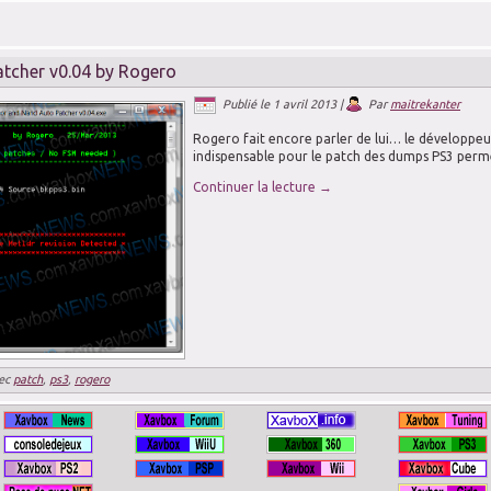
tcher v0.04 by Rogero
Publié le
1 avril 2013
|
Par
maitrekanter
Rogero fait encore parler de lui… le développeur
indispensable pour le patch des dumps PS3 perm
Continuer la lecture
→
ec
patch
,
ps3
,
rogero