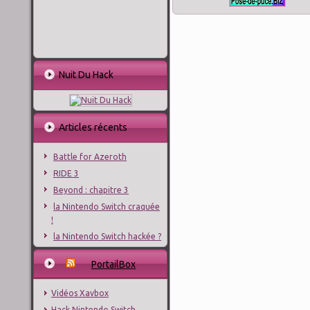
Nuit Du Hack
Articles récents
Battle for Azeroth
RIDE 3
Beyond : chapitre 3
la Nintendo Switch craquée
!
la Nintendo Switch hackée ?
PortailBox
Vidéos Xavbox
Hack Nintendo Switch