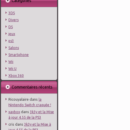
Catégories
3DS
Divers
DS
jeux
ps3
Salons
Smartphone
Wii
Wii U
Xbox 360
Commentaires récents
Ricouyalaire
dans
la
Nintendo Switch craquée !
dans
xavbox
3k3y et la Mise
à jour 4.55 de la PS3
cris
dans
3k3y et la Mise à
jour 4.55 de la PS3