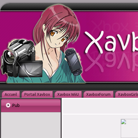
Accueil
Portail Xavbox
Xavbox WiiU
XavboxForum
XavboxGirl
Pub