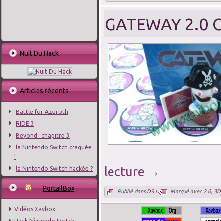
GATEWAY 2.0
Nuit Du Hack
Articles récents
Battle for Azeroth
RIDE 3
Beyond : chapitre 3
la Nintendo Switch craquée
!
lecture
→
la Nintendo Switch hackée ?
PortailBox
Publié dans
DS
|
Marqué avec
2.0
,
3D
Vidéos Xavbox
Hack Nintendo Switch