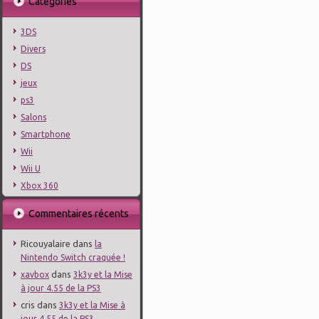
Catégories
3DS
Divers
DS
jeux
ps3
Salons
Smartphone
Wii
Wii U
Xbox 360
Commentaires récents
Ricouyalaire
dans
la
Nintendo Switch craquée !
dans
xavbox
3k3y et la Mise
à jour 4.55 de la PS3
cris
dans
3k3y et la Mise à
jour 4.55 de la PS3