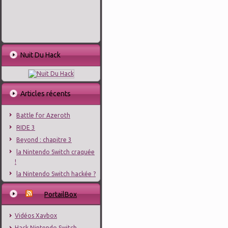
Nuit Du Hack
Articles récents
Battle for Azeroth
RIDE 3
Beyond : chapitre 3
la Nintendo Switch craquée
!
la Nintendo Switch hackée ?
PortailBox
Vidéos Xavbox
Hack Nintendo Switch