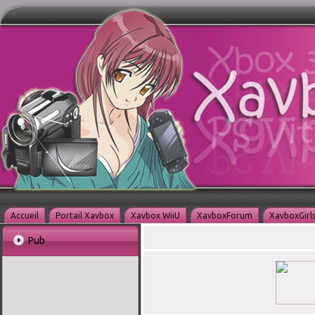
Accueil
Portail Xavbox
Xavbox WiiU
XavboxForum
XavboxGirl
Pub