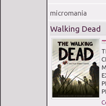
micromania
Walking Dead
T
C
M
E
P
P
C