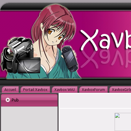
Accueil
Portail Xavbox
Xavbox WiiU
XavboxForum
XavboxGirl
Pub