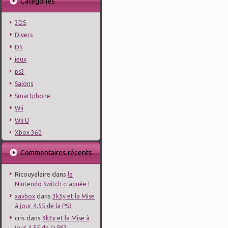
Catégories
3DS
Divers
DS
jeux
ps3
Salons
Smartphone
Wii
Wii U
Xbox 360
Commentaires récents
Ricouyalaire
dans
la
Nintendo Switch craquée !
dans
xavbox
3k3y et la Mise
à jour 4.55 de la PS3
cris
dans
3k3y et la Mise à
jour 4.55 de la PS3