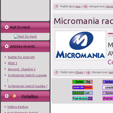
Publié dans
jeux
|
Marqué avec
micro
Micromania ra
Nuit Du Hack
M
Articles récents
A
Battle for Azeroth
C
RIDE 3
Beyond : chapitre 3
Publié dans
Divers
|
Marqué avec
ga
la Nintendo Switch craquée
!
la Nintendo Switch hackée ?
PortailBox
Vidéos Xavbox
Hack Nintendo Switch