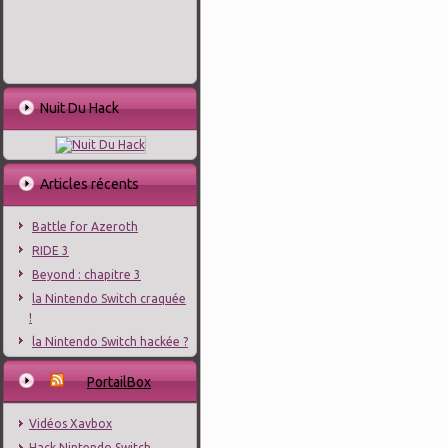
Nuit Du Hack
Articles récents
Battle for Azeroth
RIDE 3
Beyond : chapitre 3
la Nintendo Switch craquée
!
la Nintendo Switch hackée ?
PortailBox
Vidéos Xavbox
Hack Nintendo Switch