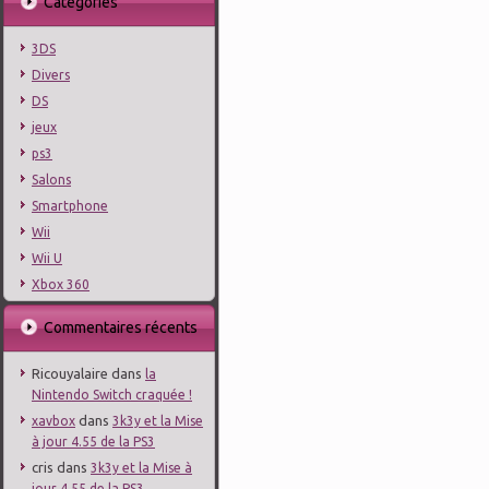
Catégories
3DS
Divers
DS
jeux
ps3
Salons
Smartphone
Wii
Wii U
Xbox 360
Commentaires récents
Ricouyalaire
dans
la
Nintendo Switch craquée !
dans
xavbox
3k3y et la Mise
à jour 4.55 de la PS3
cris
dans
3k3y et la Mise à
jour 4.55 de la PS3