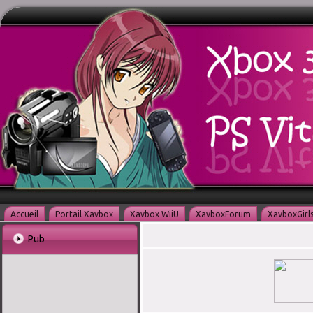
Accueil
Portail Xavbox
Xavbox WiiU
XavboxForum
XavboxGirl
Pub