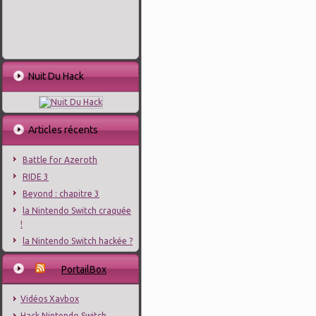
Nuit Du Hack
Articles récents
Battle for Azeroth
RIDE 3
Beyond : chapitre 3
la Nintendo Switch craquée
!
la Nintendo Switch hackée ?
PortailBox
Vidéos Xavbox
Hack Nintendo Switch