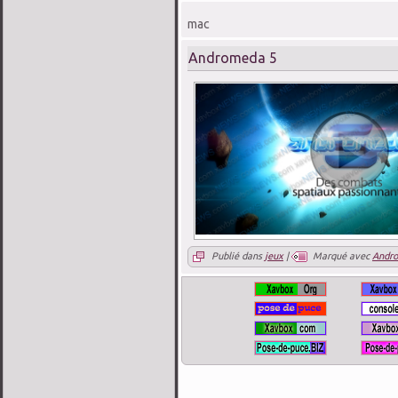
mac
Andromeda 5
Publié dans
jeux
|
Marqué avec
Andr