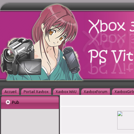
Accueil
Portail Xavbox
Xavbox WiiU
XavboxForum
XavboxGirl
Pub