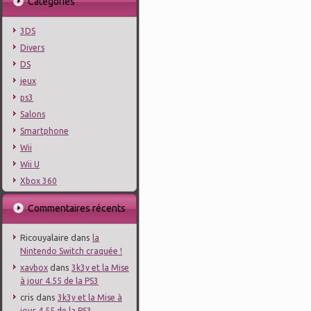
Catégories
3DS
Divers
DS
jeux
ps3
Salons
Smartphone
Wii
Wii U
Xbox 360
Commentaires récents
Ricouyalaire
dans
la
Nintendo Switch craquée !
dans
xavbox
3k3y et la Mise
à jour 4.55 de la PS3
cris
dans
3k3y et la Mise à
jour 4.55 de la PS3