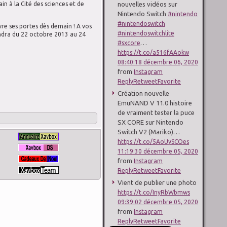
nouvelles vidéos sur
n à la Cité des sciences et de
Nintendo Switch
#nintendo
#nintendoswitch
re ses portes dès demain ! A vos
#nintendoswitchlite
endra du 22 octobre 2013 au 24
…
.
#sxcore
https://t.co/a516fAAokw
08:40:18 décembre 06, 2020
from
Instagram
Reply
Retweet
Favorite
Création nouvelle
EmuNAND V 11.0 histoire
de vraiment tester la puce
SX CORE sur Nintendo
Switch V2 (Mariko)…
https://t.co/5AoUySCOes
11:19:30 décembre 05, 2020
from
Instagram
Reply
Retweet
Favorite
Vient de publier une photo
https://t.co/InyRbWbmws
09:39:02 décembre 05, 2020
from
Instagram
Reply
Retweet
Favorite