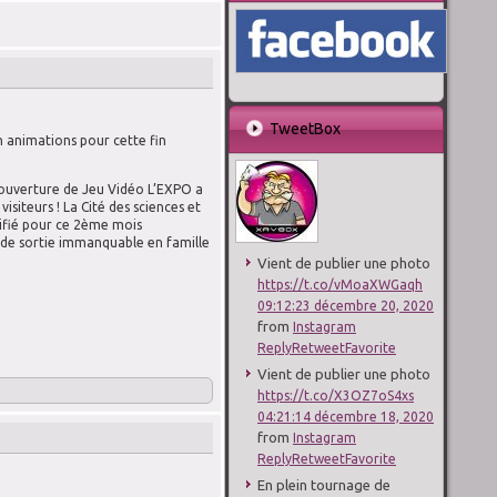
TweetBox
 animations pour cette fin
’ouverture de Jeu Vidéo L’EXPO a
isiteurs ! La Cité des sciences et
sifié pour ce 2ème mois
 de sortie immanquable en famille
Vient de publier une photo
https://t.co/vMoaXWGaqh
09:12:23 décembre 20, 2020
from
Instagram
Reply
Retweet
Favorite
Vient de publier une photo
https://t.co/X3OZ7oS4xs
04:21:14 décembre 18, 2020
from
Instagram
Reply
Retweet
Favorite
En plein tournage de