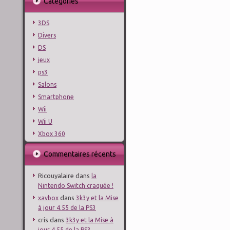
Catégories
3DS
Divers
DS
jeux
ps3
Salons
Smartphone
Wii
Wii U
Xbox 360
Commentaires récents
Ricouyalaire
dans
la
Nintendo Switch craquée !
dans
xavbox
3k3y et la Mise
à jour 4.55 de la PS3
cris
dans
3k3y et la Mise à
jour 4.55 de la PS3