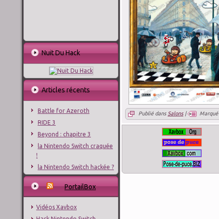
Nuit Du Hack
Articles récents
Battle for Azeroth
Publié dans
Salons
|
Marqué
RIDE 3
Beyond : chapitre 3
la Nintendo Switch craquée
!
la Nintendo Switch hackée ?
PortailBox
Vidéos Xavbox
Hack Nintendo Switch