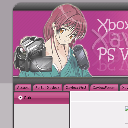
Accueil
Portail Xavbox
Xavbox WiiU
XavboxForum
Xav
Pub