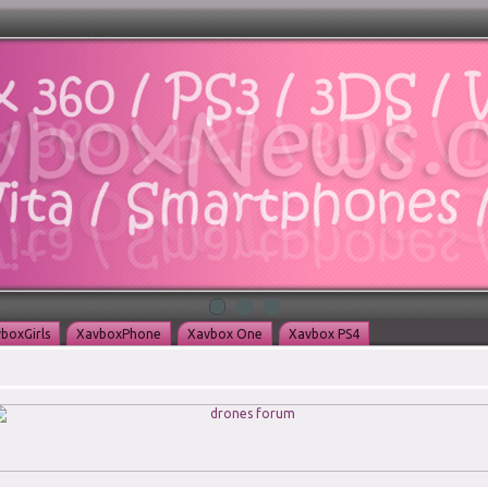
boxGirls
XavboxPhone
Xavbox One
Xavbox PS4