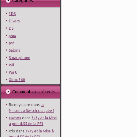
Catégories
3DS
Divers
DS
jeux
ps3
Salons
Smartphone
Wii
Wii U
Xbox 360
Commentaires récents
Ricouyalaire
dans
la
Nintendo Switch craquée !
dans
xavbox
3k3y et la Mise
à jour 4.55 de la PS3
cris
dans
3k3y et la Mise à
jour 4.55 de la PS3