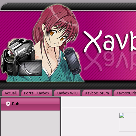
Accueil
Portail Xavbox
Xavbox WiiU
XavboxForum
XavboxGirl
Pub