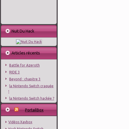
Nuit Du Hack
Articles récents
Battle for Azeroth
RIDE 3
Beyond : chapitre 3
la Nintendo Switch craquée
!
la Nintendo Switch hackée ?
PortailBox
Vidéos Xavbox
Hack Nintendo Switch