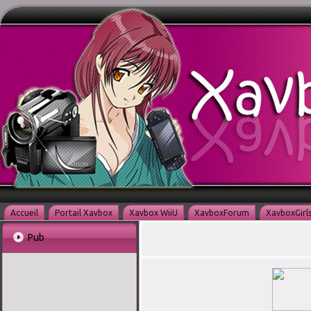
Accueil
Portail Xavbox
Xavbox WiiU
XavboxForum
XavboxGirl
Pub