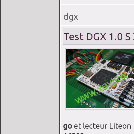
dgx
Test DGX 1.0 S
go
et lecteur Liteo