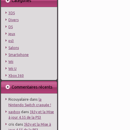
Catégories
3DS
Divers
DS
jeux
ps3
Salons
Smartphone
Wii
Wii U
Xbox 360
Commentaires récents
Ricouyalaire
dans
la
Nintendo Switch craquée !
dans
xavbox
3k3y et la Mise
à jour 4.55 de la PS3
cris
dans
3k3y et la Mise à
jour 4.55 de la PS3