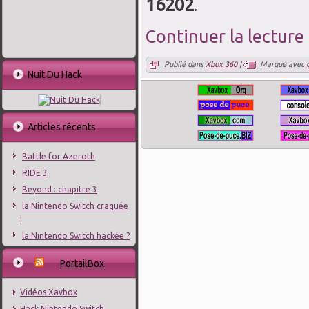
16202
.
Continuer la lecture
Publié dans
Xbox 360
|
Marqué avec
Nuit Du Hack
Articles récents
Battle for Azeroth
RIDE 3
Beyond : chapitre 3
la Nintendo Switch craquée
!
la Nintendo Switch hackée ?
PortailBox
Vidéos Xavbox
Hack Nintendo Switch