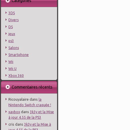
Catégories
3DS
Divers
DS
jeux
ps3
Salons
Smartphone
Wii
Wii U
Xbox 360
Commentaires récents
Ricouyalaire
dans
la
Nintendo Switch craquée !
dans
xavbox
3k3y et la Mise
à jour 4.55 de la PS3
cris
dans
3k3y et la Mise à
jour 4.55 de la PS3