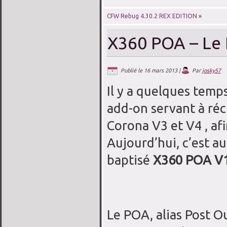
CFW Rebug 4.30.2 REX EDITION
»
X360 POA – Le 
Publié le
16 mars 2013
|
Par
josky57
Il y a quelques temps
add-on servant à réc
Corona V3 et V4 , afi
Aujourd’hui, c’est a
baptisé
X360 POA V1
Le POA, alias Post Ou