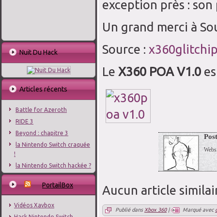
exception près : son 
Un grand merci à So
Source :
x360glitchi
Nuit Du Hack
Le
X360 POA V1.0
es
Articles récents
Battle for Azeroth
RIDE 3
Beyond : chapitre 3
Pos
la Nintendo Switch craquée
Webs
!
la Nintendo Switch hackée ?
PortailBox
Aucun article similai
Vidéos Xavbox
Publié dans
Xbox 360
|
Marqué avec
Hack Nintendo Switch