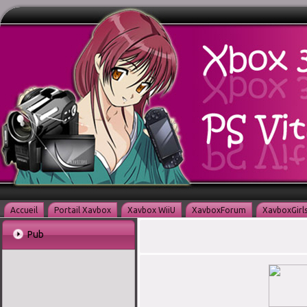
Accueil
Portail Xavbox
Xavbox WiiU
XavboxForum
XavboxGirl
Pub