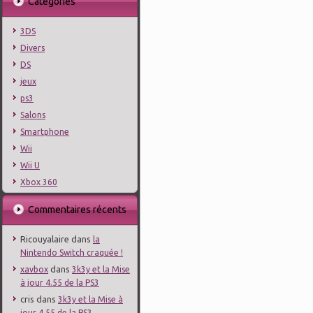
Catégories
3DS
Divers
DS
jeux
ps3
Salons
Smartphone
Wii
Wii U
Xbox 360
Commentaires récents
Ricouyalaire
dans
la
Nintendo Switch craquée !
dans
xavbox
3k3y et la Mise
à jour 4.55 de la PS3
cris
dans
3k3y et la Mise à
jour 4.55 de la PS3