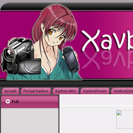
Accueil
Portail Xavbox
Xavbox WiiU
XavboxForum
XavboxGirl
Pub