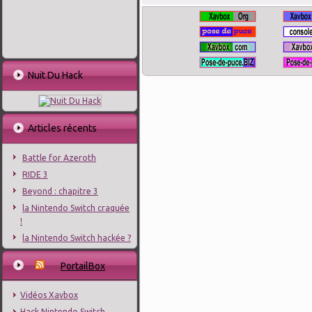
Nuit Du Hack
Articles récents
Battle for Azeroth
RIDE 3
Beyond : chapitre 3
la Nintendo Switch craquée
!
la Nintendo Switch hackée ?
PortailBox
Vidéos Xavbox
Hack Nintendo Switch