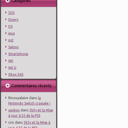
Catégories
3DS
Divers
DS
jeux
ps3
Salons
Smartphone
Wii
Wii U
Xbox 360
Commentaires récents
Ricouyalaire
dans
la
Nintendo Switch craquée !
dans
xavbox
3k3y et la Mise
à jour 4.55 de la PS3
cris
dans
3k3y et la Mise à
jour 4.55 de la PS3