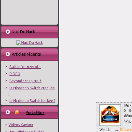
Nuit Du Hack
Articles récents
Battle for Azeroth
RIDE 3
Beyond : chapitre 3
la Nintendo Switch craquée
!
la Nintendo Switch hackée ?
Pos
Si il
PortailBox
démo
Wii,
Vidéos Xavbox
Pose d
Website: →
Hack Nintendo Switch