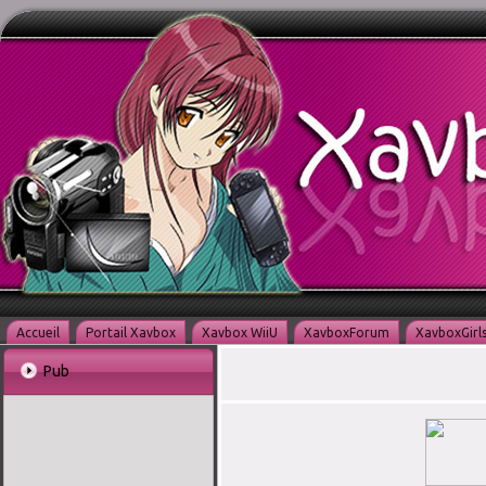
Accueil
Portail Xavbox
Xavbox WiiU
XavboxForum
XavboxGirl
Pub