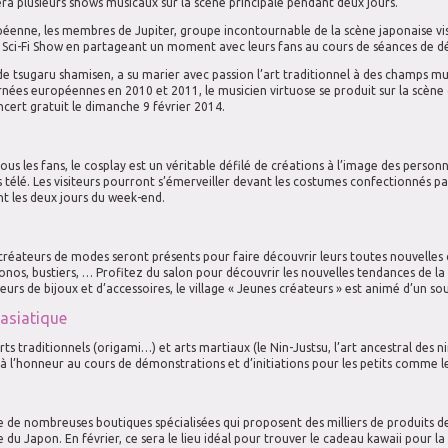
a plusieurs shows musicaux sur la scène principale pendant deux jours.
péenne, les membres de Jupiter, groupe incontournable de la scène japonaise visu
 Sci-Fi Show en partageant un moment avec leurs fans au cours de séances de d
de tsugaru shamisen, a su marier avec passion l’art traditionnel à des champs mu
rnées européennes en 2010 et 2011, le musicien virtuose se produit sur la scène
cert gratuit le dimanche 9 février 2014.
s les fans, le cosplay est un véritable défilé de créations à l’image des perso
s télé. Les visiteurs pourront s’émerveiller devant les costumes confectionnés p
ont les deux jours du week-end.
éateurs de modes seront présents pour faire découvrir leurs toutes nouvelles cr
onos, bustiers, … Profitez du salon pour découvrir les nouvelles tendances de l
eurs de bijoux et d’accessoires, le village « Jeunes créateurs » est animé d’un souf
 asiatique
ts traditionnels (origami…) et arts martiaux (le Nin-Justsu, l’art ancestral des n
à l’honneur au cours de démonstrations et d’initiations pour les petits comme l
e de nombreuses boutiques spécialisées qui proposent des milliers de produits de
u Japon. En février, ce sera le lieu idéal pour trouver le cadeau kawaii pour la 