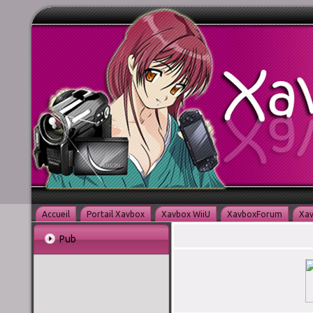
Accueil
Portail Xavbox
Xavbox WiiU
XavboxForum
Xav
Pub