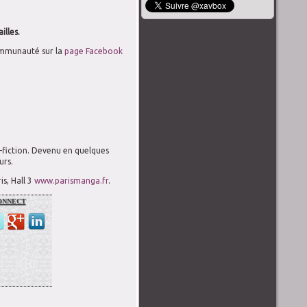
illes.
ommunauté sur la
page Facebook
-fiction. Devenu en quelques
urs.
is, Hall 3
www.parismanga.fr
.
nnect