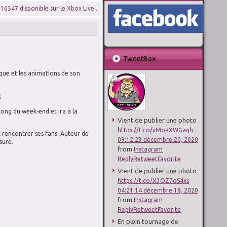
 16547 disponible sur le Xbox Live .
TweetBox
que et les animations de son
s
long du week-end et ira à la
Vient de publier une photo
https://t.co/vMoaXWGaqh
 rencontrer ses fans. Auteur de
09:12:23 décembre 20, 2020
sure.
from
Instagram
Reply
Retweet
Favorite
Vient de publier une photo
https://t.co/X3OZ7oS4xs
04:21:14 décembre 18, 2020
from
Instagram
Reply
Retweet
Favorite
En plein tournage de