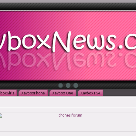
boxGirls
XavboxPhone
Xavbox One
Xavbox PS4