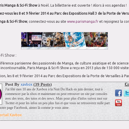
ris Manga & Sci-Fi Show
à Noël. La billetterie est ouverte ! Alors à vos agendas !
z-vous les 8 et 9 février 2014 au Parc des Expositions Hall 3 de la Porte de Versa
nga & Sci-Fi Show
, connectez-vous au site
www.parismanga.fr
et rejoignez la c
Fi Show :
éférence parisienne des passionnés de Manga, de culture asiatique et de science
incontournable, Paris Manga & Sci-Fi Show a reçu en 2013 plus de 150 000 visite
ion, les 8 et 9 février 2014 au Parc des Expositions de la Porte de Versailles à Par
Post By
(
39 Posts
)
Co
xavbox
J'ai fêté mes 10 ans de Xavbox à la Nuit Du Hack en juin dernier, tout à
commencer par la xbox et maintenant on peut retrouver un site par consoles
avec des tests, des tutos et des news. Mais pour plus d'infos suivez moi sur
Twitter et pour les infos un peu plus fun et que vous ne retrouverez nulle part
 a notre page Facebook, aimez là comme je vous aime.
ortail Xavbox