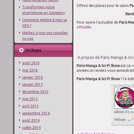
Offrez des places pour le salon
Pa
Transformez votre
smartphone en Gameboy
Rende
Comment mettre à jour sa
Pour suivre l’actualité de
Paris Ma
3DS ?
officielle
.
Mettez à jour vos consoles
ou pas
Archives
A propos de Paris Manga & Sci-
août 2018
Paris Manga & Sci-Fi Show
est LA r
mai 2018
années un rendez-vous semestriel 
janvier 2018
Paris Manga & Sci-Fi Show
17e édit
janvier 2017
décembre 2015
mai 2015
avril 2015
ailleurs il y
septembre 2014
Website: →
P
août 2014
juillet 2014