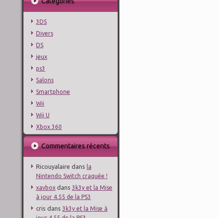
Catégories
3DS
Divers
DS
jeux
ps3
Salons
Smartphone
Wii
Wii U
Xbox 360
Commentaires récents
Ricouyalaire
dans
la
Nintendo Switch craquée !
dans
xavbox
3k3y et la Mise
à jour 4.55 de la PS3
cris
dans
3k3y et la Mise à
jour 4.55 de la PS3