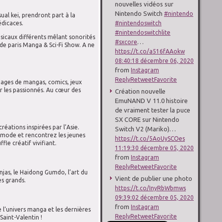
nouvelles vidéos sur
Nintendo Switch
#nintendo
al kei, prendront part à la
#nintendoswitch
édicaces.
#nintendoswitchlite
sicaux différents mêlant sonorités
…
#sxcore
 de paris Manga & Sci-Fi Show. A ne
https://t.co/a516fAAokw
08:40:18 décembre 06, 2020
from
Instagram
Reply
Retweet
Favorite
nnages de mangas, comics, jeux
ar les passionnés. Au cœur des
Création nouvelle
EmuNAND V 11.0 histoire
de vraiment tester la puce
SX CORE sur Nintendo
éations inspirées par l’Asie.
Switch V2 (Mariko)…
a mode et rencontrez les jeunes
https://t.co/5AoUySCOes
fle créatif vivifiant.
11:19:30 décembre 05, 2020
from
Instagram
Reply
Retweet
Favorite
injas, le Haidong Gumdo, l’art du
Vient de publier une photo
es grands.
https://t.co/InyRbWbmws
09:39:02 décembre 05, 2020
from
Instagram
 l’univers manga et les dernières
Reply
Retweet
Favorite
Saint-Valentin !