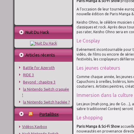
Paris Manga & Sci-Fi Show
proposer
A l’occasion de leur tournée euro
nouvelle édition de Paris Manga &
Keisho Ohno, le célèbre musicien 
classiques et rock. Après deux tou
Nuit Du Hack
pas rater, Keisho Ohno sera en con
Le Cosplay
Evénement incontournable pour tou
vidéo, de films ou encore de série
Articles récents
festivités, les cosplayeurs défiler
Les jeunes créateurs
Battle for Azeroth
RIDE 3
Comme chaque année, les jeunes cr
Capuchons à oreilles, boléros, kim
Beyond : chapitre 3
couturiers. Artistes peintres, créat
la Nintendo Switch craquée
Immersion dans la culture
!
la Nintendo Switch hackée ?
Les jeux (mah-jong, jeu de Go…), ar
sabre traditionnel Coréen) seront 
PortailBox
Le shopping
Paris Manga & Sci-Fi Show
accueill
Vidéos Xavbox
nouveautés en provenance directe d
Hack Nintendo Switch