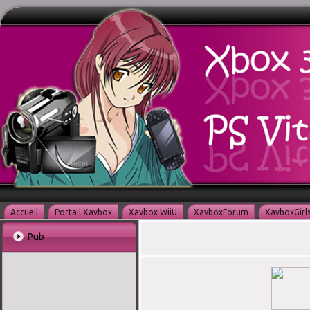
Accueil
Portail Xavbox
Xavbox WiiU
XavboxForum
XavboxGirl
Pub