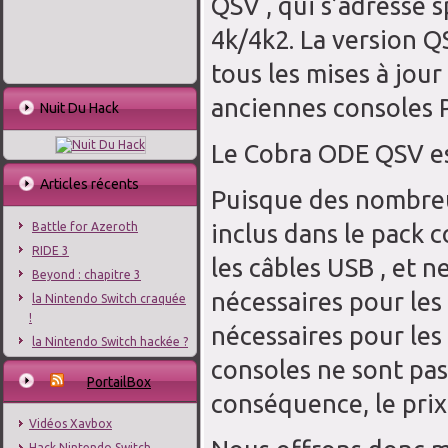
QSV , qui s’adresse s
4k/4k2.
La version Q
tous les mises à jour
anciennes consoles 
Nuit Du Hack
Le Cobra ODE QSV es
Articles récents
Puisque des nombreux
inclus dans le pack 
Battle for Azeroth
RIDE 3
les câbles USB , et 
Beyond : chapitre 3
nécessaires pour les
la Nintendo Switch craquée
!
nécessaires pour le
la Nintendo Switch hackée ?
consoles ne sont pas
PortailBox
conséquence, l
e pri
Vidéos Xavbox
Hack Nintendo Switch