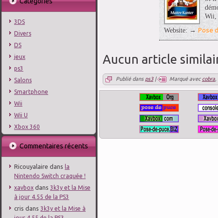
Catégories
démo
Wii,
3DS
Pose d
Website: →
Divers
DS
Aucun article similai
jeux
ps3
Publié dans
ps3
|
Marqué avec
cobra
,
Salons
Smartphone
Wii
Wii U
Xbox 360
Commentaires récents
Ricouyalaire
dans
la
Nintendo Switch craquée !
dans
xavbox
3k3y et la Mise
à jour 4.55 de la PS3
cris
dans
3k3y et la Mise à
jour 4.55 de la PS3