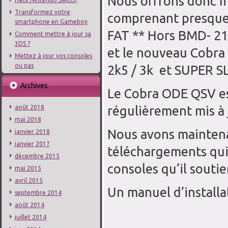
Nous offrons donc ma
Transformez votre
comprenant presque t
smartphone en Gameboy
FAT ** Hors BMD- 21 
Comment mettre à jour sa
3DS ?
et le nouveau Cobra
Mettez à jour vos consoles
ou pas
2k5
/ 3k et SUPER SL
Archives
Le Cobra ODE QSV es
régulièrement mis à 
août 2018
mai 2018
Nous avons maintenan
janvier 2018
janvier 2017
téléchargements qui 
décembre 2015
consoles qu’il soutien
mai 2015
avril 2015
Un manuel d’installa
septembre 2014
août 2014
juillet 2014