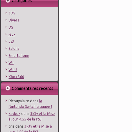
Catégories
3DS
Divers
DS
jeux
ps3
Salons
Smartphone
Wii
Wii U
Xbox 360
Commentaires récents
Ricouyalaire
dans
la
Nintendo Switch craquée !
dans
xavbox
3k3y et la Mise
à jour 4.55 de la PS3
cris
dans
3k3y et la Mise à
jour 4.55 de la PS3