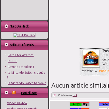
Nuit Du Hack
Articles récents
Pos
Si il
Battle for Azeroth
démo
RIDE 3
Wii,
Beyond : chapitre 3
Pose d
Website: →
la Nintendo Switch craquée
!
la Nintendo Switch hackée ?
Aucun article similai
PortailBox
Publié dans
ps3
Vidéos Xavbox
Hack Nintendo Switch