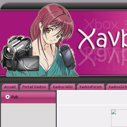
Accueil
Portail Xavbox
Xavbox WiiU
XavboxForum
XavboxGirl
Pub