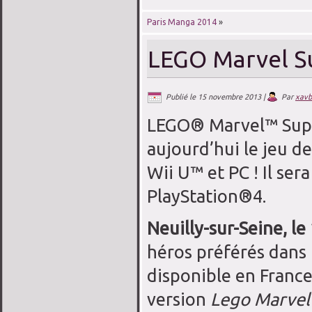
Paris Manga 2014
»
LEGO Marvel S
Publié le
15 novembre 2013
|
Par
xavb
LEGO® Marvel™ Super
aujourd’hui le jeu d
Wii U™ et PC ! Il se
PlayStation®4.
Neuilly-sur-Seine, l
héros préférés dan
disponible en France
version
Lego Marvel 