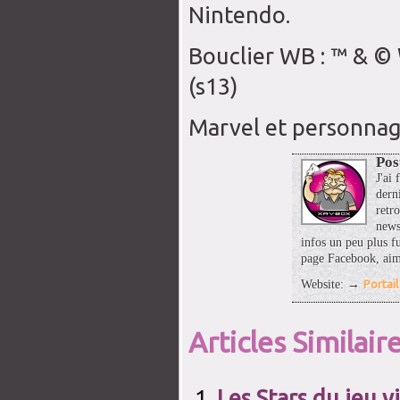
Nintendo.
Bouclier WB : ™ & © 
(s13)
Marvel et personnag
Pos
J'ai
dern
retro
news
infos un peu plus fu
page Facebook, aim
Portai
Website: →
Articles Similaire
Les Stars du jeu 