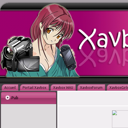
Accueil
Portail Xavbox
Xavbox WiiU
XavboxForum
XavboxGirl
Pub