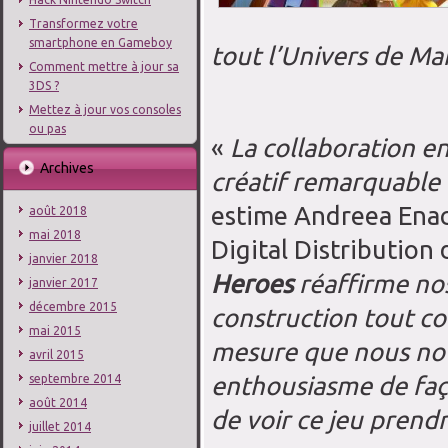
Transformez votre
smartphone en Gameboy
tout l’Univers de Mar
Comment mettre à jour sa
3DS ?
Mettez à jour vos consoles
ou pas
«
La collaboration e
Archives
créatif remarquable q
estime Andreea Enac
août 2018
mai 2018
Digital Distribution
janvier 2018
Heroes
réaffirme no
janvier 2017
décembre 2015
construction tout co
mai 2015
mesure que nous nous
avril 2015
enthousiasme de faç
septembre 2014
août 2014
de voir ce jeu prendr
juillet 2014