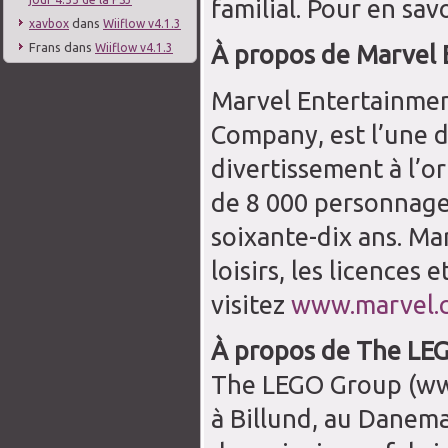
familial. Pour en savo
dans
xavbox
Wiiflow v4.1.3
Frans
dans
À propos de Marvel 
Wiiflow v4.1.3
Marvel Entertainment
Company, est l’une 
divertissement à l’o
de 8 000 personnages
soixante-dix ans. Ma
loisirs, les licences 
visitez
www.marvel.
À propos de The LE
The LEGO Group (www
à Billund, au Danema