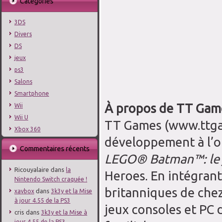
Catégories
3DS
Divers
DS
jeux
ps3
Salons
Smartphone
À propos de TT Gam
Wii
Wii U
TT Games (www.ttgam
Xbox 360
développement à l’or
Commentaires récents
LEGO® Batman™: le 
Ricouyalaire
dans
la
Heroes. En intégran
Nintendo Switch craquée !
britanniques de chez
dans
xavbox
3k3y et la Mise
à jour 4.55 de la PS3
jeux consoles et PC 
cris
dans
3k3y et la Mise à
jour 4.55 de la PS3