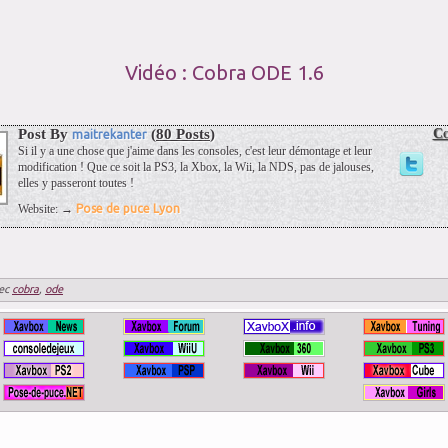
Vidéo : Cobra ODE 1.6
Post By
(
80 Posts
)
Co
maitrekanter
Si il y a une chose que j'aime dans les consoles, c'est leur démontage et leur
modification ! Que ce soit la PS3, la Xbox, la Wii, la NDS, pas de jalouses,
elles y passeront toutes !
Website: →
Pose de puce Lyon
ec
cobra
,
ode