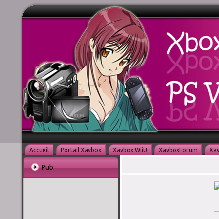
Accueil
Portail Xavbox
Xavbox WiiU
XavboxForum
Xav
Pub