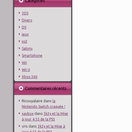
Catégories
3DS
Divers
DS
jeux
ps3
Salons
Smartphone
Wii
Wii U
Xbox 360
Commentaires récents
Ricouyalaire
dans
la
Nintendo Switch craquée !
dans
xavbox
3k3y et la Mise
à jour 4.55 de la PS3
cris
dans
3k3y et la Mise à
jour 4.55 de la PS3