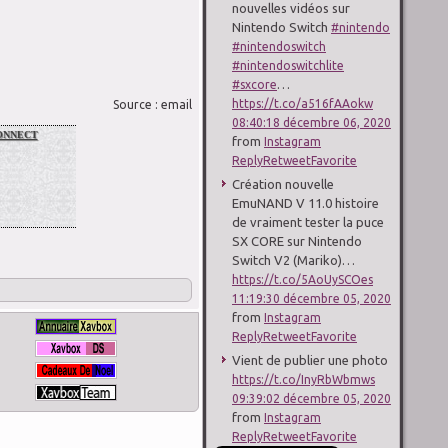
nouvelles vidéos sur
Nintendo Switch
#nintendo
#nintendoswitch
#nintendoswitchlite
…
#sxcore
https://t.co/a516fAAokw
Source : email
08:40:18 décembre 06, 2020
nnect
from
Instagram
Reply
Retweet
Favorite
Création nouvelle
EmuNAND V 11.0 histoire
de vraiment tester la puce
SX CORE sur Nintendo
Switch V2 (Mariko)…
https://t.co/5AoUySCOes
11:19:30 décembre 05, 2020
from
Instagram
Reply
Retweet
Favorite
Vient de publier une photo
https://t.co/InyRbWbmws
09:39:02 décembre 05, 2020
from
Instagram
Reply
Retweet
Favorite