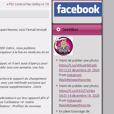
«
PS3 Control Fan Utility v1.10
TweetBox
ques heures, voici l’email envoyé
 ODE Cobra , nous publions
gateur à la fois en mode jeu et en
Vient de publier une photo
per, et il sert aussi d’aperçu pour
https://t.co/vMoaXWGaqh
ublic sous une semaine, une fois
09:12:23 décembre 20, 2020
from
Instagram
pportera le support du changement
Reply
Retweet
Favorite
3 avec une méthode exclusive qui
Vient de publier une photo
equise supplémentaire . Cette
https://t.co/X3OZ7oS4xs
04:21:14 décembre 18, 2020
densateurs sur leur appareil afin d’
from
Instagram
 l’utilisateur ré- insère
Reply
Retweet
Favorite
isateur . Profitez du nouveau
En plein tournage de