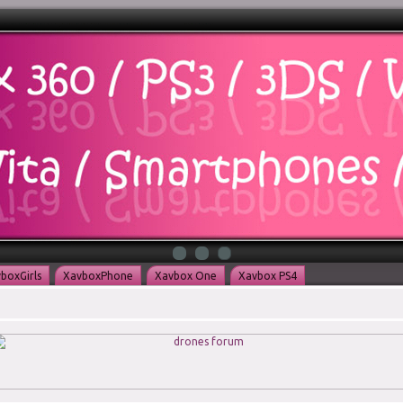
boxGirls
XavboxPhone
Xavbox One
Xavbox PS4