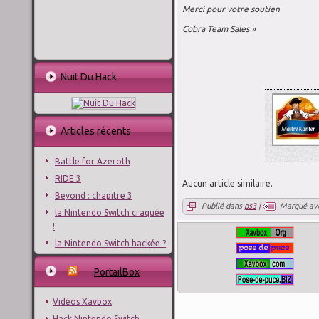
Merci pour votre soutien
Cobra Team Sales »
Nuit Du Hack
Articles récents
Battle for Azeroth
RIDE 3
Aucun article similaire.
Beyond : chapitre 3
Publié dans
ps3
|
Marqué av
la Nintendo Switch craquée
!
la Nintendo Switch hackée ?
PortailBox
Vidéos Xavbox
Hack Nintendo Switch