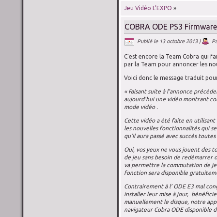
Jeu Vidéo L’EXPO
»
COBRA ODE PS3 Firmware 
Publié le
13 octobre 2013
|
P
C’est encore la Team Cobra qui fai
par la Team pour annoncer les no
Voici donc le message traduit pour
« Faisant suite à l’annonce précéde
aujourd’hui une vidéo montrant co
mode vidéo .
Cette vidéo a été faite en utilisan
les nouvelles fonctionnalités qui s
qu’il aura passé avec succès toutes 
Oui, vos yeux ne vous jouent des 
de jeu sans besoin de redémarrer o
va permettre la commutation de jeu
fonction sera disponible gratuitem
Contrairement à l’ ODE E3 mal conçu
installer leur mise à jour, bénéfici
manuellement le disque, notre appl
navigateur Cobra ODE disponible dep