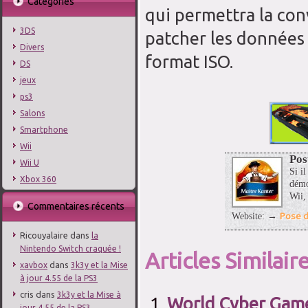
Catégories
qui permettra la con
3DS
patcher les données 
Divers
format ISO.
DS
jeux
ps3
Salons
Smartphone
Wii
Pos
Wii U
Si il
Xbox 360
démo
Wii,
Commentaires récents
Pose d
Website: →
Ricouyalaire
dans
la
Nintendo Switch craquée !
Articles Similaire
dans
xavbox
3k3y et la Mise
à jour 4.55 de la PS3
cris
dans
3k3y et la Mise à
World Cyber Gam
jour 4.55 de la PS3