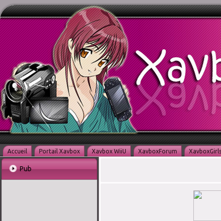
Accueil
Portail Xavbox
Xavbox WiiU
XavboxForum
XavboxGirl
Pub