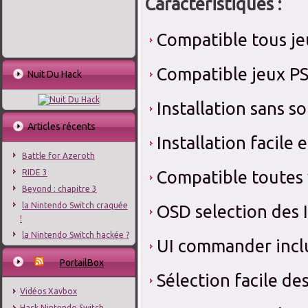
Caractéristiques :
Compatible tous je
Compatible jeux PS
Nuit Du Hack
Installation sans s
Articles récents
Installation facile
Battle for Azeroth
Compatible toutes
RIDE 3
Beyond : chapitre 3
la Nintendo Switch craquée
OSD selection des 
!
la Nintendo Switch hackée ?
UI commander incl
PortailBox
Sélection facile d
Vidéos Xavbox
Hack Nintendo Switch