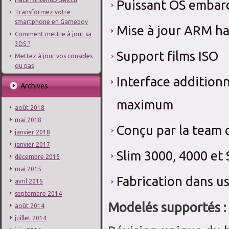
Puissant OS embar
Transformez votre
smartphone en Gameboy
Mise à jour ARM ha
Comment mettre à jour sa
3DS ?
Support films ISO
Mettez à jour vos consoles
ou pas
Interface additionn
Archives
maximum
août 2018
mai 2018
Conçu par la team q
janvier 2018
janvier 2017
Slim 3000, 4000 et
décembre 2015
mai 2015
Fabrication dans u
avril 2015
septembre 2014
Modelés supportés :
août 2014
juillet 2014