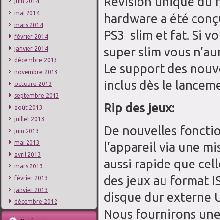
Révision unique du 
juin 2014
mai 2014
hardware a été conçu
mars 2014
PS3 slim et fat. Si 
février 2014
super slim vous n’au
janvier 2014
décembre 2013
Le support des nouve
novembre 2013
inclus dès le lancem
octobre 2013
septembre 2013
Rip des jeux:
août 2013
juillet 2013
De nouvelles fonctio
juin 2013
mai 2013
l’appareil via une mi
avril 2013
aussi rapide que cel
mars 2013
des jeux au format I
février 2013
janvier 2013
disque dur externe 
décembre 2012
Nous fournirons une