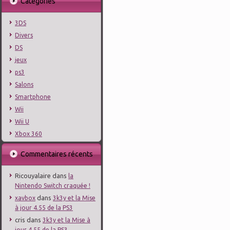
Catégories
3DS
Divers
DS
jeux
ps3
Salons
Smartphone
Wii
Wii U
Xbox 360
Commentaires récents
Ricouyalaire
dans
la
Nintendo Switch craquée !
dans
xavbox
3k3y et la Mise
à jour 4.55 de la PS3
cris
dans
3k3y et la Mise à
jour 4.55 de la PS3