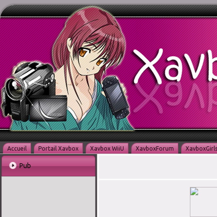
Accueil
Portail Xavbox
Xavbox WiiU
XavboxForum
XavboxGirl
Pub