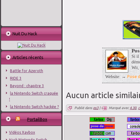
Nuit Du Hack
Pos
Si il
Articles récents
démo
Wii,
Battle for Azeroth
Pose d
Website: →
RIDE 3
Beyond : chapitre 3
Aucun article similai
la Nintendo Switch craquée
!
la Nintendo Switch hackée ?
Publié dans
ps3
|
Marqué avec
4.30
,
c
PortailBox
Vidéos Xavbox
Hack Nintendo Switch